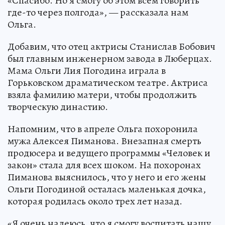
«Спасибо. Но я смогу об этом всем говорить
где-то через полгода», — рассказала нам
Ольга.
Добавим, что отец актрисы Станислав Бобович
был главным инженерном завода в Люберцах.
Мама Ольги Лия Погодина играла в
Горьковском драматическом театре. Актриса
взяла фамилию матери, чтобы продолжить
творческую династию.
Напомним, что в апреле Ольга похоронила
мужа Алексея Пиманова. Внезапная смерть
продюсера и ведущего программы «Человек и
закон» стала для всех шоком. На похоронах
Пиманова выяснилось, что у него и его жены
Ольги Погодиной осталась маленькая дочка,
которая родилась около трех лет назад.
«Я очень надеюсь, что я смогу воспитать нашу