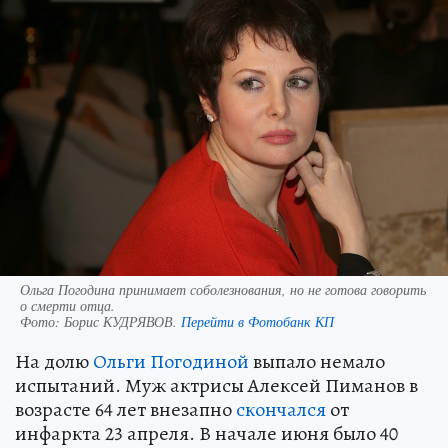
Ольга Погодина принимает соболезнования, но не готова говорить
о смерти отца.
Фото:
Борис КУДРЯВОВ.
Перейти в Фотобанк КП
На долю
Ольги Погодиной
выпало немало
испытаний. Муж актрисы Алексей Пиманов в
возрасте 64 лет внезапно
скончался
от
инфаркта 23 апреля. В начале июня было 40