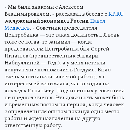
- Мы были знакомы с Алексеем
Владимировичем, - рассказал в беседе с
KP.RU
заслуженный экономист России
Павел
Медведев
. - Советник председателя
Центробанка — это такая должность… Я ведь
тоже ее когда-то занимал — когда
председателем Центробанка был Сергей
Игнатьев (предшественник Эльвиры
Набиуллиной — Ред.), а у меня истекли
депутатские полномочия в Госдуме. Было
очень много аналитической работы, я с
интересом ей занимался, часто ходил на
доклад к Игнатьеву. Подчиненных у советника
не предполагается. Эта должность может быть
и временным постом на период, когда человек
с определенным опытом покинул одно место
работы и ждет назначения на другую
ответственную работу.