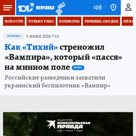
НОВОСТИ
ТОЛЬКО У НАС
ВОЕНКОРЫ
УКРАИНА: СВОДКА
КП В М
5 июня 2026 7:10
ПОЛИТИКА
Как «Тихий»
стреножил
«Вампира», который «пасся»
на минном поле
ВИДЕО
Российские разведчики захватили
украинский беспилотник «Вампир»