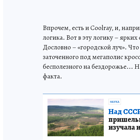
Впрочем, есть и Coolray, и, напри
логика. Вот в эту логику – ярких 
Дословно – «городской луч». Что
заточенного под мегаполис кросс
бесполезного на бездорожье... 
факта.
НАУКА
Над СССР
пришельце
изучала 