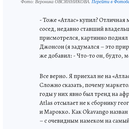
Фото:
Вероника ОВСЯННИКОВА.
Перейти в Фотоб
- Тоже «Атлас» купил? Отличная
сосед, недавно ставший владельц
присмотрелся, картинно поднял 
Джонсон (я задумался – это прир
же добавил: - Что-то он, будто, 
Все верно. Я приехал не на «Атлас
Сложно сказать, почему маркетол
годы у них явно был тренд на аф
Atlas отсылает не к сборнику гео
и Марокко. Как Okavango назван 
– с очевидным намеком на самый