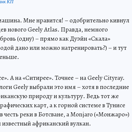
анк КП
 машина. Мне нравится! – одобрительно кивнул
ев нового Geely Atlas. Правда, немного
бровь (одну) – прямо как Дуэйн «Скала»
одой дано или можно натренировать?) – и тут
меньше.
е». А на «Ситирее». Точнее – на Geely Cityray.
оги Geely выбрали это имя – хотя в последние
риканскую природу и культуру. Ведь тот же
графических карт, а к горной системе в Тунисе
в честь реки в Ботсване, а Monjaro («Монжаро»)
 известный африканский вулкан.