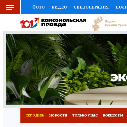
ФОТО
ВИДЕО
СПЕЦОПЕРАЦИЯ
ПОЛ
СОЦПОДДЕРЖКА
НАУКА
СПОРТ
КО
ВЫБОР ЭКСПЕРТОВ
ДОКТОР
ФИНАНС
КНИЖНАЯ ПОЛКА
ПРОГНОЗЫ НА СПОРТ
ПРЕСС-ЦЕНТР
НЕДВИЖИМОСТЬ
ТЕЛЕ
РАДИО КП
РЕКЛАМА
ТЕСТЫ
НОВОЕ 
СЕГОДНЯ:
НОВОСТИ
ТОЛЬКО У НАС
ВОЕНКОРЫ