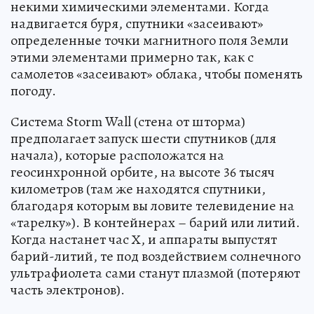
некими химическими элементами. Когда
надвигается буря, спутники «засеивают»
определенные точки магнитного поля Земли
этими элементами примерно так, как с
самолетов «засеивают» облака, чтобы поменять
погоду.
Система Storm Wall (стена от шторма)
предполагает запуск шести спутников (для
начала), которые расположатся на
геосинхронной орбите, на высоте 36 тысяч
километров (там же находятся спутники,
благодаря которым вы ловите телевидение на
«тарелку»). В контейнерах – барий или литий.
Когда настанет час Х, и аппараты выпустят
барий-литий, те под воздействием солнечного
ультрафиолета сами станут плазмой (потеряют
часть электронов).