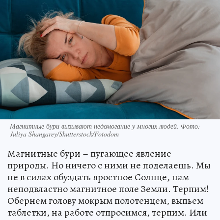
Магнитные бури вызывают недомогание у многих людей. Фото:
Juliya Shangarey/Shutterstock/Fotodom
Магнитные бури – пугающее явление
природы. Но ничего с ними не поделаешь. Мы
не в силах обуздать яростное Солнце, нам
неподвластно магнитное поле Земли. Терпим!
Обернем голову мокрым полотенцем, выпьем
таблетки, на работе отпросимся, терпим. Или