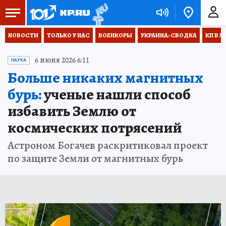
НОВОСТИ
ТОЛЬКО У НАС
ВОЕНКОРЫ
УКРАИНА: СВОДКА
КП В М
6 июня 2026 6:11
НАУКА
Больше никаких магнитных
бурь:
ученые нашли способ
избавить Землю от
космических потрясений
Астроном Богачев раскритиковал проект
по защите Земли от магнитных бурь