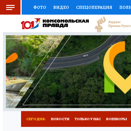
ФОТО
ВИДЕО
СПЕЦОПЕРАЦИЯ
ПОЛ
СОЦПОДДЕРЖКА
НАУКА
СПОРТ
КО
ВЫБОР ЭКСПЕРТОВ
ДОКТОР
ФИНАНС
КНИЖНАЯ ПОЛКА
ПРОГНОЗЫ НА СПОРТ
ПРЕСС-ЦЕНТР
НЕДВИЖИМОСТЬ
ТЕЛЕ
РАДИО КП
РЕКЛАМА
ТЕСТЫ
НОВОЕ 
СЕГОДНЯ:
НОВОСТИ
ТОЛЬКО У НАС
ВОЕНКОРЫ