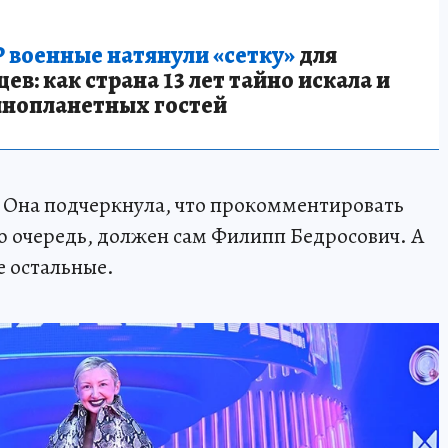
 военные натянули «сетку»
для
в: как страна 13 лет тайно искала и
инопланетных гостей
. Она подчеркнула, что прокомментировать
ю очередь, должен сам Филипп Бедросович. А
е остальные.