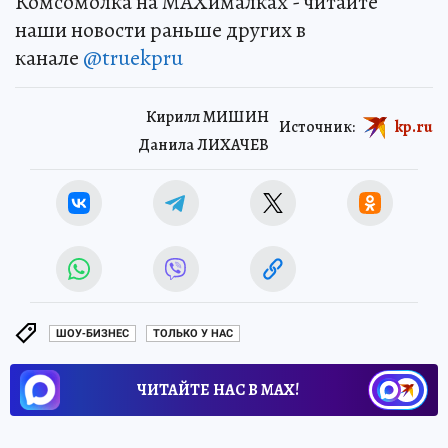
Комсомолка на MAXималках - читайте
наши новости раньше других в
канале
@truekpru
Кирилл МИШИН
Источник:
kp.ru
Данила ЛИХАЧЕВ
ШОУ-БИЗНЕС
ТОЛЬКО У НАС
ЧИТАЙТЕ НАС В МАХ!