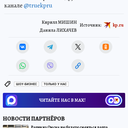
канале
@truekpru
Кирилл МИШИН
Источник:
kp.ru
Данила ЛИХАЧЕВ
ШОУ-БИЗНЕС
ТОЛЬКО У НАС
ЧИТАЙТЕ НАС В МАХ!
Ролик из Омска: вы будете смеяться долго