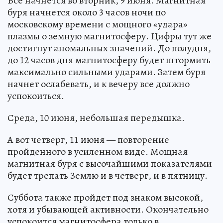
Все начнется во вторник, 9 июня. Магнитная
буря начнется около 3 часов ночи по
московскому времени с мощного «удара»
плазмы о земную магнитосферу. Цифры тут же
достигнут аномальных значений. До полудня,
до 12 часов дня магнитосферу будет штормить
максимально сильными ударами. Затем буря
начнет ослабевать, и к вечеру все должно
успокоиться.
Среда, 10 июня, небольшая передышка.
А вот четверг, 11 июня — повторение
пройденного в усиленном виде. Мощная
магнитная буря с высочайшими показателями
будет трепать Землю и в четверг, и в пятницу.
Суббота также пройдет под знаком высокой,
хотя и убывающей активности. Окончательно
успокоится магнитосфера только в