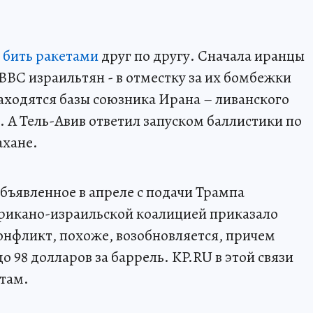
ь
бить ракетами
друг по другу. Сначала иранцы
ВВС израильтян - в отместку за их бомбежки
аходятся базы союзника Ирана – ливанского
 А Тель-Авив ответил запуском баллистики по
ахане.
бъявленное в апреле с подачи Трампа
рикано-израильской коалицией приказало
онфликт, похоже, возобновляется, причем
о 98 долларов за баррель. KP.RU в этой связи
ртам.