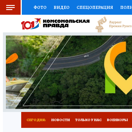
ФОТО
ВИДЕО
СПЕЦОПЕРАЦИЯ
ПОЛ
СОЦПОДДЕРЖКА
НАУКА
СПОРТ
КО
ВЫБОР ЭКСПЕРТОВ
ДОКТОР
ФИНАНС
КНИЖНАЯ ПОЛКА
ПРОГНОЗЫ НА СПОРТ
ПРЕСС-ЦЕНТР
НЕДВИЖИМОСТЬ
ТЕЛЕ
РАДИО КП
РЕКЛАМА
ТЕСТЫ
НОВОЕ 
СЕГОДНЯ:
НОВОСТИ
ТОЛЬКО У НАС
ВОЕНКОРЫ