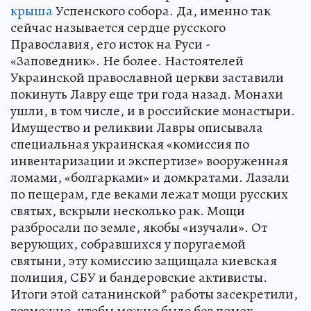
крыша
Успенского собора. Да, именно так
сейчас называется сердце русского
Православия, его исток на Руси -
«Заповедник». Не более. Настоятелей
Украинской православной церкви заставили
покинуть Лавру еще три года назад. Монахи
ушли, в том числе, и в российские монастыри.
Имущество и реликвии Лавры описывала
специальная украинская «комиссия по
инвентаризации и экспертизе» вооруженная
ломами, «болгарками» и домкратами. Лазали
по пещерам, где веками лежат мощи русских
святых, вскрыли несколько рак. Мощи
разбросали по земле, якобы «изучали». От
верующих, собравшихся у поругаемой
святыни, эту комиссию защищала киевская
полиция, СБУ и бандеровские активисты.
Итоги этой сатанинской* работы засекретили,
возможно, чтобы можно было без помех