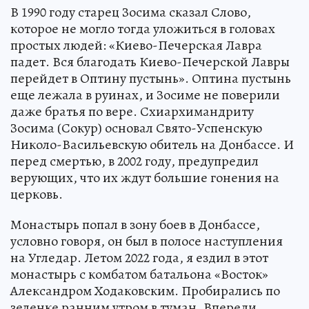
В 1990 году старец Зосима сказал Слово,
которое не могло тогда уложиться в головах
простых людей: «Киево-Печерская Лавра
падет. Вся благодать Киево-Печерской Лавры
перейдет в Оптину пустынь». Оптина пустынь
еще лежала в руинах, и Зосиме не поверили
даже братья по вере. Схиархимандриту
Зосима (Сокур) основал Свято-Успенскую
Николо-Васильевскую обитель на Донбассе. И
перед смертью, в 2002 году, предупредил
верующих, что их ждут большие гонения на
церковь.
Монастырь попал в зону боев в Донбассе,
условно говоря, он был в полосе наступления
на Угледар. Летом 2022 года, я ездил в этот
монастырь с комбатом батальона «Восток»
Александром Ходаковским. Пробирались по
зеленке ранним утром в туман. Впереди