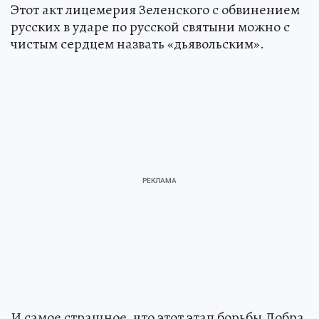
Этот акт лицемерия Зеленского с обвинением
русских в ударе по русской святыни можно с
чистым сердцем назвать «дьявольским».
И самое страшное, что этот этап борьбы Добра