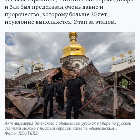
и Зла был предсказан очень давно и
пророчество, которому больше 30 лет,
неуклонно выполняется. Этап за этапом.
Акт лицемерия Зеленского с обвинением русских в ударе по русской
святыни можно с чистым сердцем назвать «дьявольским».
Фото:
REUTERS.