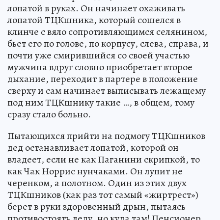
лопатой в руках. Он начинает охаживать
лопатой ТЦКшника, который сошелся в
клинче с вяло сопротивляющимся селянином,
бьет его по голове, по корпусу, слева, справа, и
почти уже смирившийся со своей участью
мужчина вдруг словно приобретает второе
дыхание, переходит в партере в положение
сверху и сам начинает выписывать лежащему
под ним ТЦКшнику такие …, в общем, тому
сразу стало больно.
Пытающихся прийти на подмогу ТЦКшников
дед останавливает лопатой, которой он
владеет, если не как Паганини скрипкой, то
как Чак Норрис нунчаками. Он лупит не
черенком, а полотном. Один из этих двух
ТЦКшников (как раз тот самый «жиртрест»)
берет в руки здоровенный дрын, пытаясь
противостоять деду, но куда там! Пенсионер