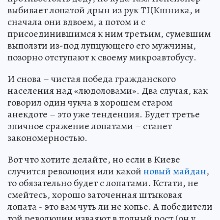
выбивает лопатой дрын из рук ТЦКшника, и
сначала они вдвоем, а потом и с
присоединившимся к ним третьим, сумевшим
выползти из-под лупцующего его мужчины,
позорно отступают к своему микроавтобусу.
И снова – чистая победа гражданского
населения над «людоловами». Два случая, как
говорил один чукча в хорошем старом
анекдоте – это уже тенденция. Будет третье
эпичное сражение лопатами – станет
закономерностью.
Вот что хотите делайте, но если в Киеве
случится революция или какой
новый майдан
,
то обязательно будет с лопатами. Кстати, не
смейтесь, хорошо заточенная штыковая
лопата - это вам чуть ли не копье. А победители
той революции изваяют в полный рост (он у