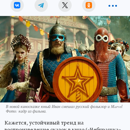
В новой киносказке юный Иван смешал русский фольклор и Marvel
Фото:
кадр из фильма.
Кажется, устойчивый тренд на
воспроизведение сказок в кино («Чебурашка»,