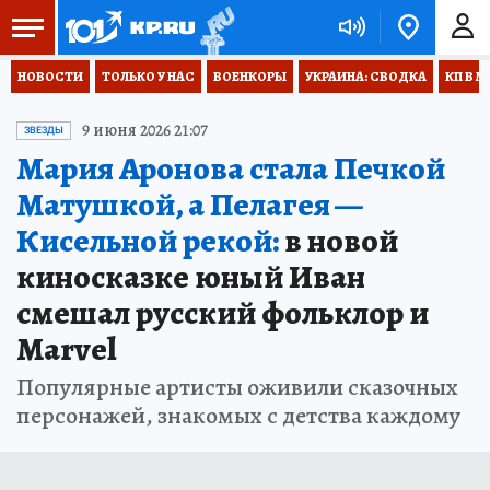
НОВОСТИ
ТОЛЬКО У НАС
ВОЕНКОРЫ
УКРАИНА: СВОДКА
КП В М
9 июня 2026 21:07
ЗВЕЗДЫ
Мария Аронова стала Печкой
Матушкой, а Пелагея —
Кисельной рекой:
в новой
киносказке юный Иван
смешал русский фольклор и
Marvel
Популярные артисты оживили сказочных
персонажей, знакомых с детства каждому