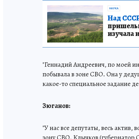
НАУКА
Над СССР
пришельце
изучала 
"Геннадий Андреевич, по моей 
побывала в зоне СВО. Она у дед
какое-то специальное задание д
Зюганов:
"У нас все депутаты, весь актив
зону СВО. Клычков (губернатор О