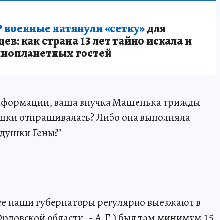
 военные натянули «сетку»
для
в: как страна 13 лет тайно искала и
инопланетных гостей
информации, ваша внучка Машенька трижды
ушки отпрашивалась? Либо она выполняла
едушки Гены?"
, все наши губернаторы регулярно выезжают в
рловской области. - А.Г.) был там минимум 15