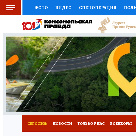
ФОТО
ВИДЕО
СПЕЦОПЕРАЦИЯ
ПОЛ
СОЦПОДДЕРЖКА
НАУКА
СПОРТ
КО
ВЫБОР ЭКСПЕРТОВ
ДОКТОР
ФИНАНС
КНИЖНАЯ ПОЛКА
ПРОГНОЗЫ НА СПОРТ
ПРЕСС-ЦЕНТР
НЕДВИЖИМОСТЬ
ТЕЛЕ
РАДИО КП
РЕКЛАМА
ТЕСТЫ
НОВОЕ 
СЕГОДНЯ:
НОВОСТИ
ТОЛЬКО У НАС
ВОЕНКОРЫ