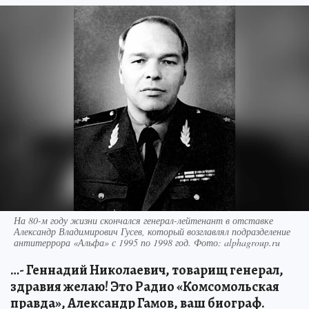
На 80-м году жизни скончался генерал-лейтенант в отставке
Александр Владимирович Гусев, который возглавлял подразделение
антитеррора «Альфа» с 1995 по 1998 год. Фото: alphagroup.ru
…- Геннадий Николаевич, товарищ генерал,
здравия желаю! Это Радио «Комсомольская
правда», Александр Гамов, ваш биограф.