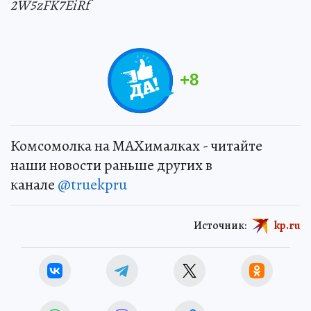
2W5zFK7EiRf
+
8
Комсомолка на MAXималках - читайте
наши новости раньше других в
канале
@truekpru
Источник:
kp.ru