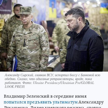
Александр Сырский, главком ВСУ, испортил боссу с Банковой всю
обедню. Сказал, что одиозные ретрансляторы, вроде, пока
работают. Фото: Ukraine Presidency/Ukrainian Pre/GLOBAL
LOOK PRESS
Владимир Зеленский в середине июня
попытался предъявить ультиматум
Александру
Лукашенко. Лидер киевского режима, словно