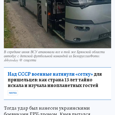
В середине июня ВСУ атаковали все в той же Брянской области
автобус с детской футбольной командой из БелоруссииФото:
sbbytoday @ соцсети
Над СССР военные натянули «сетку»
для
пришельцев: как страна 13 лет тайно
искала и изучала инопланетных гостей
НАУКА
Тогда удар был нанесен украинскими
боевиками FPV-дроном. Киев пытался