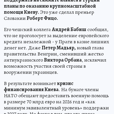
планы по оказанию крупномасштабной
помощи Киеву.
Это уже сделал премьер
Словакии
Роберт Фицо.
Его чешский коллега
Андрей Бабиш
сообщил,
что не проголосует за выделение европейского
кредита незалежной - у Праги в казне лишних
денег нет. Даже
Петер Мадьяр,
новый глава
правительства Венгрии, сменивший жестко
антиукраинского
Виктора Орбана
, исключил
возможность участия своей страны в
вооружении украинцев.
В результате возникает
кризис
финансирования Киева
. На бумаге члены
НАТО обещают предоставить военную помощь
в размере 70 млрд евро на 2026 год и «как
минимум эквивалентный уровень» поддержки
в 2027 году. Но фокус в том, что эта сумма