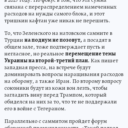
связана с перераспределением намеченных
расходов на нужды самого блока, и этот
тришкин кафтан уже никак не перешить.
То, что Зеленского на натовском саммите в
Турции
на подиум не позовут,
а посадят в
общем зале, тоже подтверждает пусть и
негласное, но реальное
перемещение темы
Украины на второй-третий план.
Как пишет
западная пресса, на встрече будут
доминировать вопросы наращивания расходов
на оборону, а также Иран. По второму вопросу
союзники будут из кожи вон лезть, чтобы
загладить вину перед Трампом, который
обиделся на них за то, что те не поддержали
его в войне с Тегераном.
Параллельно с саммитом пройдет форум
оборонной промышленности. «Такой подход,