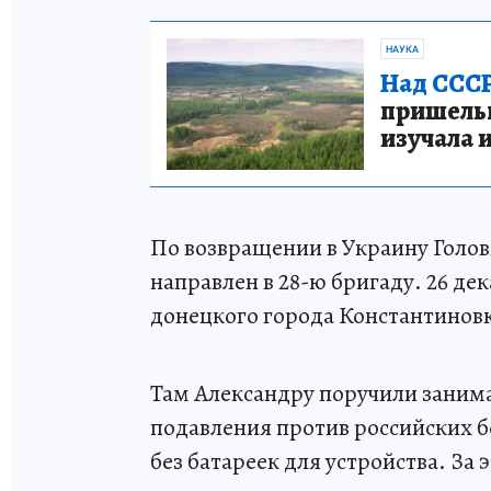
НАУКА
Над СССР
пришельце
изучала 
По возвращении в Украину Голов
направлен в 28-ю бригаду. 26 де
донецкого города Константинов
Там Александру поручили заним
подавления против российских б
без батареек для устройства. За