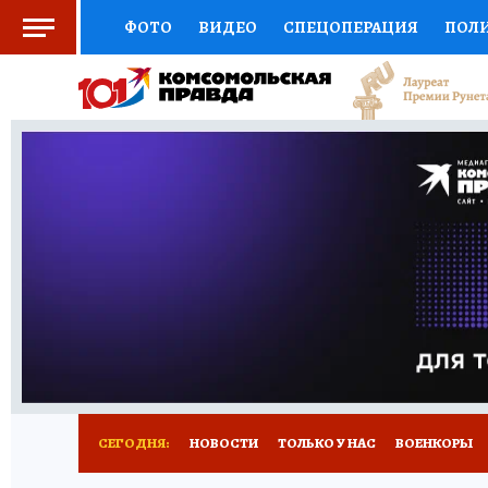
ФОТО
ВИДЕО
СПЕЦОПЕРАЦИЯ
ПОЛ
СОЦПОДДЕРЖКА
НАУКА
СПОРТ
КО
ВЫБОР ЭКСПЕРТОВ
ДОКТОР
ФИНАНС
КНИЖНАЯ ПОЛКА
ПРОГНОЗЫ НА СПОРТ
ПРЕСС-ЦЕНТР
НЕДВИЖИМОСТЬ
ТЕЛЕ
РАДИО КП
РЕКЛАМА
ТЕСТЫ
НОВОЕ 
СЕГОДНЯ:
НОВОСТИ
ТОЛЬКО У НАС
ВОЕНКОРЫ