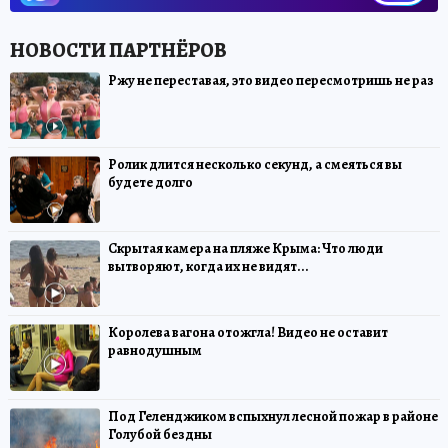
Ржу не переставая, это видео пересмотришь не раз
Ролик длится несколько секунд, а смеяться вы
будете долго
Скрытая камера на пляже Крыма: Что люди
вытворяют, когда их не видят...
Королева вагона отожгла! Видео не оставит
равнодушным
Под Геленджиком вспыхнул лесной пожар в районе
Голубой бездны