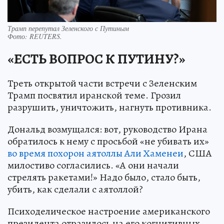
Трамп перепутал Зеленского с Путиным
Фото:
REUTERS.
«ЕСТЬ ВОПРОС К ПУТИНУ?»
Треть открытой части встречи с Зеленским
Трамп посвятил иранской теме. Грозил
разрушить, уничтожить, нагнуть противника.
Дональд возмущался: вот, руководство Ирана
обратилось к нему с просьбой «не убивать их»
во время похорон аятоллы Али Хаменеи
, США
милостиво согласились. «А они начали
стрелять ракетами!» Надо было, стало быть,
убить, как сделали с аятоллой?
Психоделическое настроение американского
президента отразилось на его когнитивных