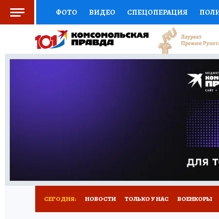
ФОТО
ВИДЕО
СПЕЦОПЕРАЦИЯ
ПОЛ
СОЦПОДДЕРЖКА
НАУКА
СПОРТ
КО
ВЫБОР ЭКСПЕРТОВ
ДОКТОР
ФИНАНС
КНИЖНАЯ ПОЛКА
ПРОГНОЗЫ НА СПОРТ
ПРЕСС-ЦЕНТР
НЕДВИЖИМОСТЬ
ТЕЛЕ
РАДИО КП
РЕКЛАМА
ТЕСТЫ
НОВОЕ 
СЕГОДНЯ:
НОВОСТИ
ТОЛЬКО У НАС
ВОЕНКОРЫ