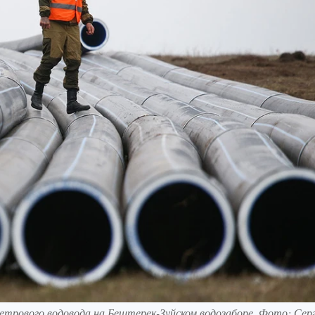
етрового водовода на Бештерек-Зуйском водозаборе. Фото: Сер