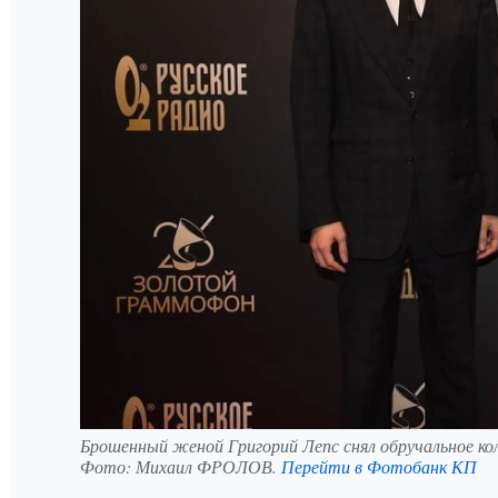
Брошенный женой Григорий Лепс снял обручальное ко
Фото:
Михаил ФРОЛОВ.
Перейти в Фотобанк КП