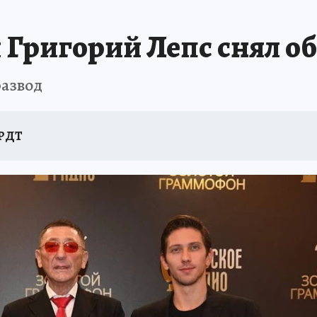
ригорий Лепс снял об
развод
АРДТ