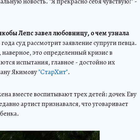
ьную новость. "Я прекрасно себя чувствую!" -
якобы Лепс завел любовницу, о чем узнала
1 года суд рассмотрит заявление супруги певца.
о, наверное, это определенный кризис в
ются испытания, главное - достойно их
ксану Якимову
"СтарХит"
.
ена вместе воспитывают трех детей: дочек Еву
едавно артист признавался, что уговаривает
бенка.