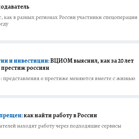
подаватель
 как в разных регионах России участники спецоперации
реду
тии и инвестиции:
ВЦИОМ выяснил, как за 20 лет
 престиж россиян
 представления о престиже меняются вместе с жизнью
прещен:
как найти работу в России
телей находят работу через подходящие сервисы