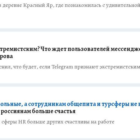
 деревне Красный Яр, где познакомилась с удивительно
стремистским? Что ждет пользователей мессендж
урова
снил, что будет, если Telegram признают экстремистски
льные, а сотрудникам общепита и турсферы не в
 россиянам больше счастья
ки сферы HR больше других счастливы на работе