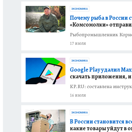
ЭКОНОМИКА
Почему рыба в России с
«Комсомолки» отправил
Рыбопромышленник Корнее
17 июля
ЭКОНОМИКА
Google Play удалил Ma
скачать приложения, и
KP.RU: составлена инструк
16 июля
ЭКОНОМИКА
В России становится в
какие товары уйдут в 