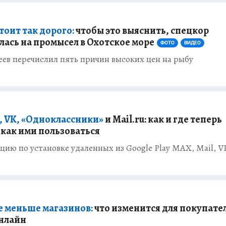
тоит так дорого:
чтобы это выяснить, спецкор
ась на промысел в Охотское море
ФОТО
ВИДЕО
в перечислил пять причин высоких цен на рыбу
x, VK, «Одноклассники»
и Mail.ru: как и где теперь
 как ими пользоваться
цию по установке удаленных из Google Play MAX, Mail, V
се меньше магазинов:
что изменится для покупате
онлайн