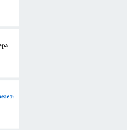
й
ера
м
езет: