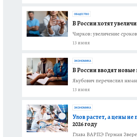
ОБЩЕСТВО
В России хотят увеличи
Чирков: увеличение сроко
13 июня
ЭКОНОМИКА
В России вводят новые 
Якубович перечислил нюанс
13 июня
ЭКОНОМИКА
Улов растет, а цены не
2026 году
Глава ВАРПЭ Герман Зверев