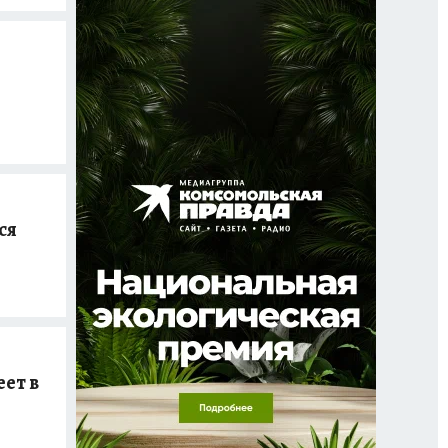
ся
ет в