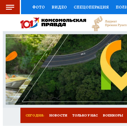
ФОТО
ВИДЕО
СПЕЦОПЕРАЦИЯ
ПОЛ
СОЦПОДДЕРЖКА
НАУКА
СПОРТ
КО
ВЫБОР ЭКСПЕРТОВ
ДОКТОР
ФИНАНС
КНИЖНАЯ ПОЛКА
ПРОГНОЗЫ НА СПОРТ
ПРЕСС-ЦЕНТР
НЕДВИЖИМОСТЬ
ТЕЛЕ
РАДИО КП
РЕКЛАМА
ТЕСТЫ
НОВОЕ 
СЕГОДНЯ:
НОВОСТИ
ТОЛЬКО У НАС
ВОЕНКОРЫ