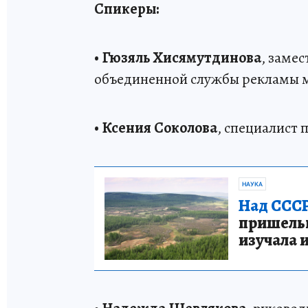
Спикеры:
•
Гюзяль Хисямутдинова
, заме
объединенной службы рекламы м
•
Ксения Соколова
, специалист
НАУКА
Над СССР
пришельце
изучала 