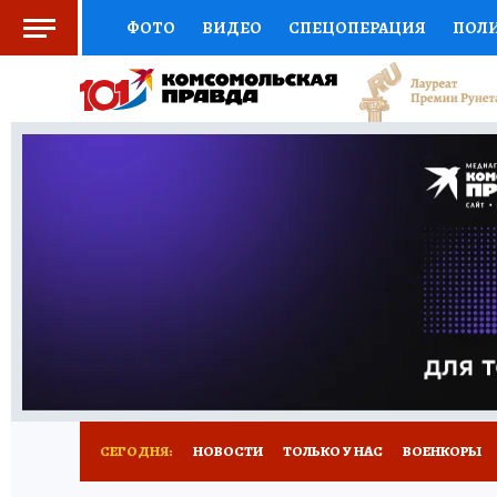
ФОТО
ВИДЕО
СПЕЦОПЕРАЦИЯ
ПОЛ
СОЦПОДДЕРЖКА
НАУКА
СПОРТ
КО
ВЫБОР ЭКСПЕРТОВ
ДОКТОР
ФИНАНС
КНИЖНАЯ ПОЛКА
ПРОГНОЗЫ НА СПОРТ
ПРЕСС-ЦЕНТР
НЕДВИЖИМОСТЬ
ТЕЛЕ
РАДИО КП
РЕКЛАМА
ТЕСТЫ
НОВОЕ 
СЕГОДНЯ:
НОВОСТИ
ТОЛЬКО У НАС
ВОЕНКОРЫ