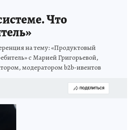
системе. Что
итель»
ференция на тему: «Продуктовый
ребитель» с Марией Григорьевой,
тором, модератором b2b-ивентов
ПОДЕЛИТЬСЯ