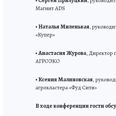
•
Сергей Прилуцкий
, руководит
Магнит ADS
•
Наталья Миленькая
, руковод
«Купер»
•
Анастасия Журова
, Директор
АГРОЭКО
•
Ксения Малиновская
, руково
агрокластера «Фуд Сити»
В ходе конференции гости обсу