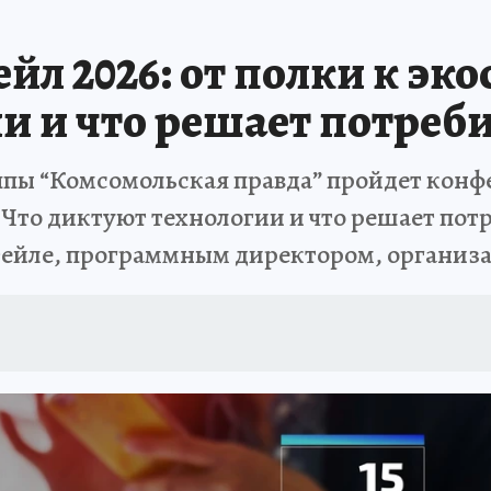
л 2026: от полки к эко
и и что решает потреб
руппы “Комсомольская правда” пройдет кон
. Что диктуют технологии и что решает пот
ейле, программным директором, организа