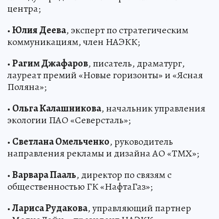
центра;
•
Юлия Деева
, эксперт по стратегическим
коммуникациям, член НАЭКК;
•
Рагим Джафаров
, писатель, драматург,
лауреат премий «Новые горизонты» и «Ясная
Поляна»;
•
Ольга Калашникова
, начальник управления
экологии ПАО «Северсталь»;
•
Светлана Омельченко
, руководитель
направления рекламы и дизайна АО «ТМХ»;
•
Варвара Пааль
, директор по связям с
общественностью ГК «НафтаГаз»;
•
Лариса Рудакова
, управляющий партнер