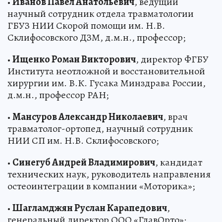
•
Иванов Павел Анатольевич
, ведущий
научный сотрудник отдела травматологии
ГБУЗ НИИ Скорой помощи им. Н.В.
Склифосовского ДЗМ, д.м.н., профессор;
•
Ищенко Роман Викторович
, директор ФГБУ
Института неотложной и восстановительной
хирургии им. В.К. Гусака Минздрава России,
д.м.н., профессор РАН;
•
Мансуров Александр Николаевич
, врач
травматолог-ортопед, научный сотрудник
НИИ СП им. Н.В. Склифосовского;
•
Синегуб Андрей Владимирович
, кандидат
технических наук, руководитель направления
остеоинтеграции в компании «Моторика»;
•
Шагламджян Руслан Карапедович
,
генеральный директор ООО «ГлавОрто»;