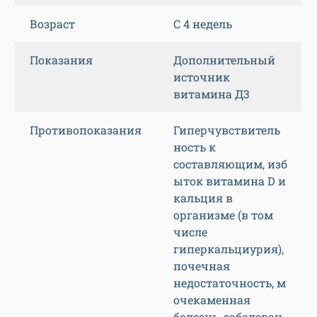
Возраст
С 4 недель
Показания
Дополнительный
источник
витамина Д3
Противопоказания
Гиперчувствитель
ность к
составляющим, изб
ыток витамина D и
кальция в
организме (в том
числе
гиперкальциурия),
почечная
недостаточность, м
очекаменная
болезнь, заболеван