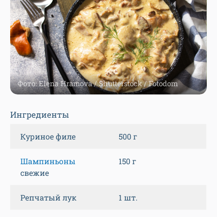
Фото: Elena Hramova / Shutterstock / Fotodom
Ингредиенты
Куриное филе
500 г
Шампиньоны
150 г
свежие
Репчатый лук
1 шт.