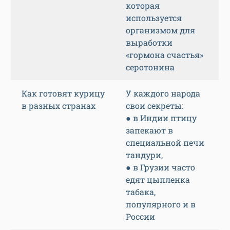
которая
используется
организмом для
выработки
«гормона счастья»
серотонина
Как готовят курицу
У каждого народа
в разных странах
свои секреты:
● в Индии птицу
запекают в
специальной печи
тандури,
● в Грузии часто
едят цыпленка
табака,
популярного и в
России