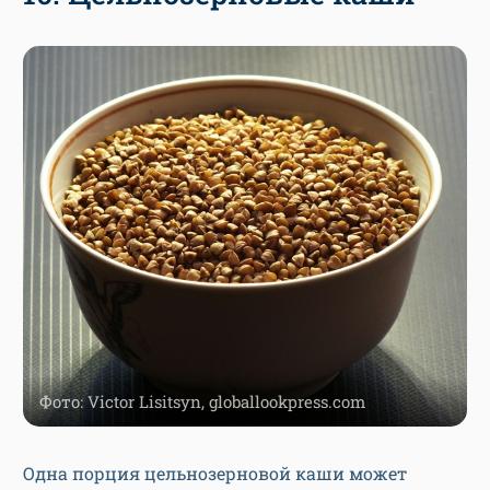
и чеддер. В них содержится от 3 до 5 мг минерала
на 100 г. Это покрывает около 20-40% суточной
нормы цинка. Кроме того, сыры богаты другими
веществами, полезными для организма
человека:
кальцием
, фосфором, калием и
витаминами группы B, A, D, C, PP, E.
Узнать больше
10. Цельнозерновые каши