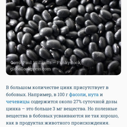
Фото: Paul Williams — Funkystock,
globallookpress.com
В большом количестве цинк присутствует в
бобовых. Например, в 100 г
ф
а
соли
,
нута
и
чечевицы
содержится около 27% суточной дозы
цинка – это больше 3 мг вещества. Но полезные
вещества в бобовых усваиваются не так хорошо,
как в продуктах животного происхождения.