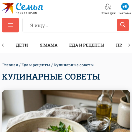
Совет дня
Реклама
ТЫ
ДЕТИ
Я МАМА
ЕДА И РЕЦЕПТЫ
ПРАЗД
Главная
Еда и рецепты
Кулинарные советы
КУЛИНАРНЫЕ СОВЕТЫ