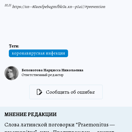
20,21
https://xn--80aesfpebagmfblc0a.xn--p1ai//#prevention
коронавирусная инфекция
Белоногова Нарцисса Николаевна
Ответственный редактор
Сообщить об ошибке
МНЕНИЕ РЕДАКЦИИ
Слова латинской поговорки “Praemonitus —