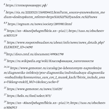
6
https://стопкоронавирус.рф/
7
https://ria.ru/20200323/1569004452.html?utm_source=yxnews&utm_me
dium=desktop&utm_referrer=https%3A%2F%2Fyandex.ru%2Fnews
8,9
https://regnum.ru/news/society/2893983.html
10
https://xn--80aesfpebagmfblc0a.xn--p1ai//; https://tass.ru/obschestv
o/8053119
11
https://www.rospotrebnadzor.ru/about/info/news/news_details.php?
ELEMENT_ID=14090
12
http://docs.cntd.ru/document/499061798
13
https://ru.wikipedia.org/wiki/Классификация_патогенности
14,16
https://www.gemotest.ru/catalog/po-laboratornym-napravleniya
m/diagnostika-infektsiy/ptsr-diagnostika/individualnaya-diagnostika
-vozbuditeley/koronavirus_sars_cov_2_mazok_kach/?bitrix_include_area
s=Y&lang=ru&IS_MO=1&clear_cache=Y
15
https://www.gemotest.ru/news/116529/
17
https://helix.ru/feed/select/873/
19
https://xn--80aesfpebagmfblc0a.xn--p1ai//#; https://tass.ru/obschestv
o/8060913