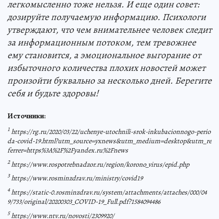
легкомысленно тоже нельзя. И еще один совет:
дозируйте получаемую информацию. Психологи
утверждают, что чем внимательнее человек следит
за информационным потоком, тем тревожнее
ему становится, а эмоциональное выгорание от
избыточного количества плохих новостей может
произойти буквально за несколько дней. Берегите
себя и будьте здоровы!
Источники:
1
https://rg.ru/2020/03/22/uchenye-utochnili-srok-inkubacionnogo-perio
da-covid-19.html?utm_source=yxnews&utm_medium=desktop&utm_re
ferrer=https%3A%2F%2Fyandex.ru%2Fnews
2
https://www.rospotrebnadzor.ru/region/korono_virus/epid.php
3
https://www.rosminzdrav.ru/ministry/covid19
4
https://static-0.rosminzdrav.ru/system/attachments/attaches/000/04
9/733/original/20200303_COVID-19_Full.pdf?1584094486
5
https://www.ntv.ru/novosti/2309920/