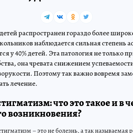
детей распространен гораздо более широк
школьников наблюдается сильная степень а
тся у 40% детей. Эта патология не только п
ства, она чревата снижением успеваемости
орукости. Поэтому так важно вовремя зам
ать лечение.
тигматизм: что это такое и в 
го возникновения?
стигматизм – это не болезнь, а так называемая