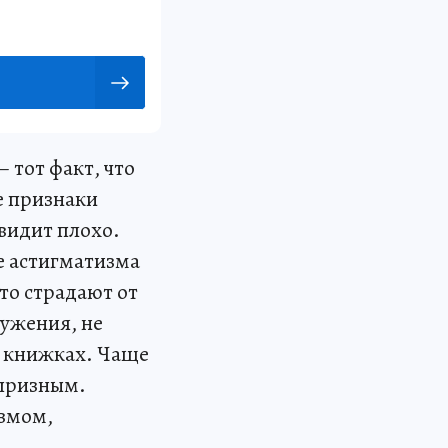
 тот факт, что
е признаки
 видит плохо.
е астигматизма
то страдают от
ружения, не
в книжках. Чаще
апризным.
измом,