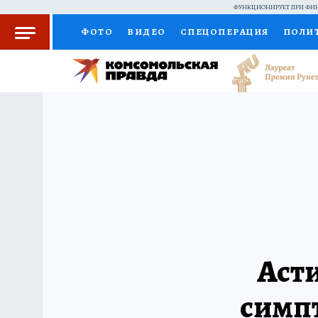
ФУНКЦИОНИРУЕТ ПРИ ФИН
ФОТО
ВИДЕО
СПЕЦОПЕРАЦИЯ
ПОЛИ
КОЛУМНИСТЫ
ПРОИСШЕСТВИЯ
НАЦИО
ЖЕНСКИЕ СЕКРЕТЫ
ПУТЕВОДИТЕЛЬ
С
РАДИО КП
РЕКЛАМА
КОНКУРСЫ И ТЕС
Асти
симпт