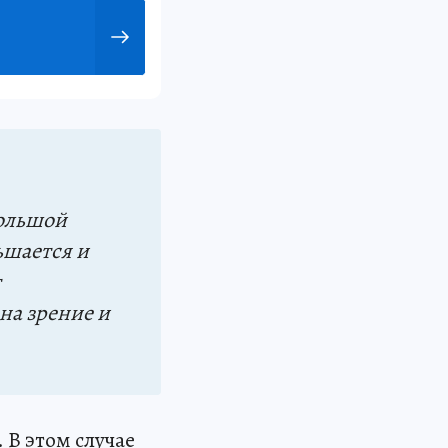
большой
ьшается и
т
на зрение и
 В этом случае