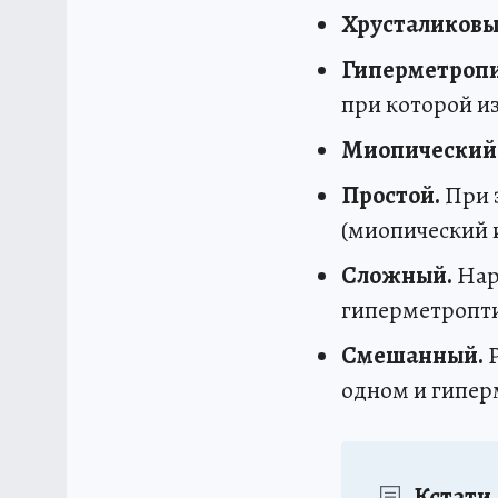
Хрусталиковы
Гиперметропи
при которой и
Миопический
Простой.
При 
(миопический 
Сложный.
Нар
гиперметропти
Смешанный.
Р
одном и гипер
Кстати