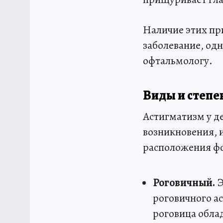
Наличие этих при
заболевание, од
офтальмологу.
Виды и степе
Астигматизм у де
возникновения, 
расположения фо
Роговичный.
Э
роговичного ас
роговица обла