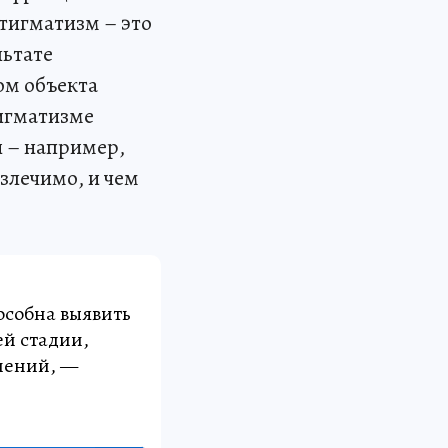
стигматизм – это
льтате
ом объекта
тигматизме
 – например,
злечимо, и чем
собна выявить
ей стадии,
нений, —