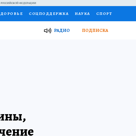
Й РОССИЙСКОЙ ФЕДЕРАЦИИ
ЗДОРОВЬЕ
СОЦПОДДЕРЖКА
НАУКА
СПОРТ
ТОР
ФИНАНСЫ
Я ЗНАЮ
СЕМЬЯ
РАДИО
ПОДПИСКА
И
РАБОТА У НАС
ГИД ПОТРЕБИТЕЛЯ
ВСЕ О КП
чины,
ечение