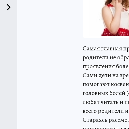
Самая главная пр
родители не обр
проявления болез
Сами дети на зр
помогают косвен
головных болей (
любят читать и 
всего родители 
Стараясь рассмо
прищуривает гла