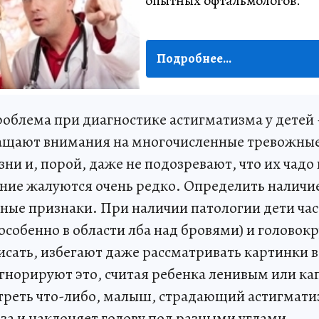
опытных офтальмологов.
Подробнее...
облема при диагностике астигматизма у детей –
ащают внимания на многочисленные тревожны
ни и, порой, даже не подозревают, что их чадо
ение жалуются очень редко. Определить наличи
ные признаки. При наличии патологии дети час
особенно в области лба над бровями) и головок
писать, избегают даже рассматривать картинки 
игнорируют это, считая ребенка ленивым или к
треть что-либо, малыш, страдающий астигмат
за и наклоняет голову под разными углами.