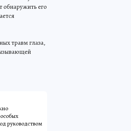
т обнаружить его
ается
ых травм глаза,
 вызывающей
жно
 особых
од руководством