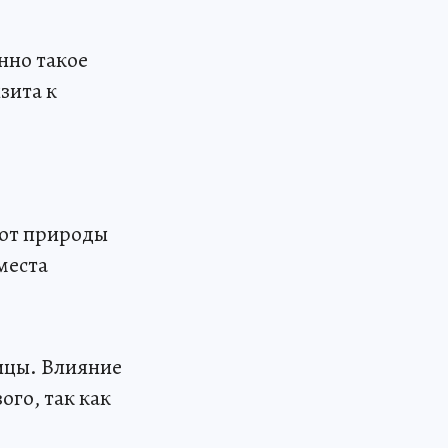
нно такое
зита к
 от природы
места
ицы. Влияние
ого, так как