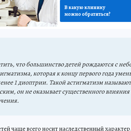
В какую клинику
можно обратиться?
етить, что большинство детей рождаются с не
игматизма, которая к концу первого года умен
енее 1 диоптрии. Такой астигматизм называю
ким, он не оказывает существенного влияния 
ечения.
тей чаще всего носит наследственный характер.