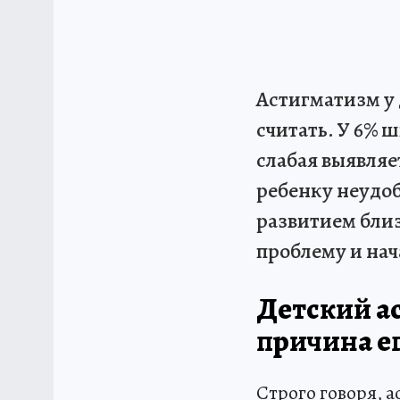
Астигматизм у 
считать. У 6% 
слабая выявляе
ребенку неудоб
развитием близ
проблему и нач
Детский ас
причина е
Строго говоря, а