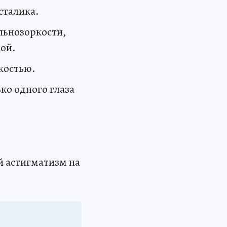
сталика.
льнозоркости,
ой.
костью.
ко одного глаза
й астигматизм на