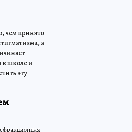
о, чем принято
стигматизма, а
ричиняет
 в школе и
етить эту
чем
 рефракционная