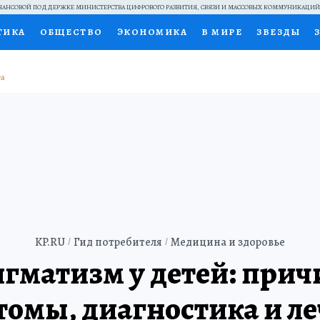
АНСОВОЙ ПОДДЕРЖКЕ МИНИСТЕРСТВА ЦИФРОВОГО РАЗВИТИЯ, СВЯЗИ И МАССОВЫХ КОММУНИКАЦИ
ТИКА
ОБЩЕСТВО
ЭКОНОМИКА
В МИРЕ
ЗВЕЗДЫ
НАЛЬНЫЕ ПРОЕКТЫ РОССИИ
ВЫБОР ЭКСПЕРТОВ
ДОК
ПЕЦПРОЕКТЫ
ПРЕСС-ЦЕНТР
ТЕЛЕВИЗОР
КОЛЛЕКЦИ
ТЫ
KP.RU
Гид потребителя
Медицина и здоровье
гматизм у детей: при
омы, диагностика и л