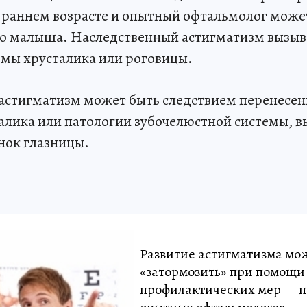
в раннем возрасте и опытный офтальмолог може
го малыша. Наследственный астигматизм вызыв
мы хрусталика или роговицы.
стигматизм может быть следствием перенесенн
алика или патологии зубочелюстной системы,
нок глазницы.
Развитие астигматизма мо
«затормозить» при помощи
профилактических мер — п