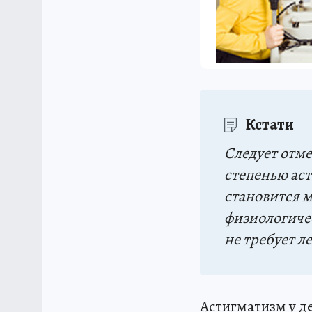
Кстати
Следует отм
степенью аст
становится м
физиологичес
не требует л
Астигматизм у де