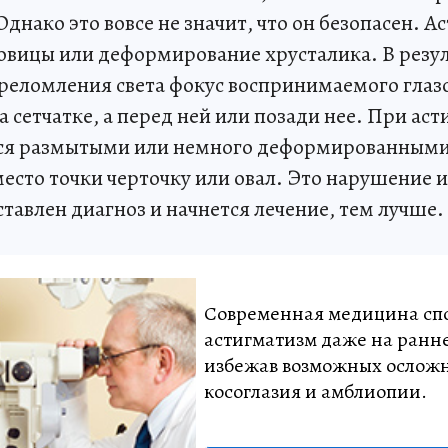
Однако это вовсе не значит, что он безопасен. А
овицы или деформирование хрусталика. В резу
реломления света фокус воспринимаемого глаз
а сетчатке, а перед ней или позади нее. При ас
ся размытыми или немного деформированными
есто точки черточку или овал. Это нарушение и
тавлен диагноз и начнется лечение, тем лучше.
Современная медицина спо
астигматизм даже на ранн
избежав возможных ослож
косоглазия и амблиопии.