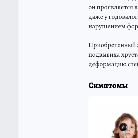
он проявляется 
даже у годовало
нарушением фор
Приобретенный а
подвывиха хруст
деформацию сте
Симптомы