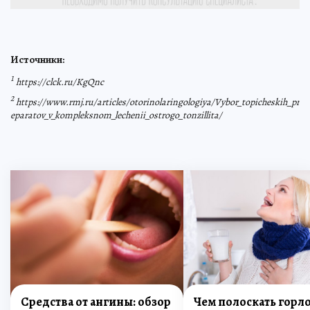
Источники:
1
https://clck.ru/KgQnc
2
https://www.rmj.ru/articles/otorinolaringologiya/Vybor_topicheskih_pr
eparatov_v_kompleksnom_lechenii_ostrogo_tonzillita/
Средства от ангины: обзор
Чем полоскать горло