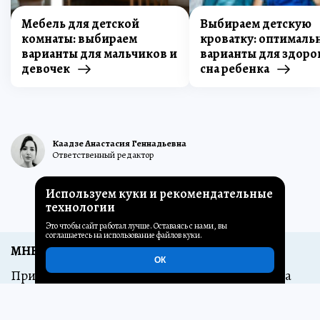
Мебель для детской
Выбираем детскую
комнаты: выбираем
кроватку: оптималь
варианты для мальчиков и
варианты для здоро
девочек
сна ребенка
Каадзе Анастасия Геннадьевна
Ответственный редактор
Используем куки и рекомендательные
Сообщить об ошибке
технологии
Это чтобы сайт работал лучше. Оставаясь с нами, вы
соглашаетесь на использование файлов куки.
МНЕНИЕ РЕДАКЦИИ
ОК
При выборе овальной кроватки-трансформера
обращайте также внимание на то, чтобы планки
кроватки были изготовлены из одной партии