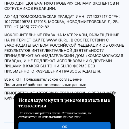
ПРОХОДЯТ ДОПЕЧАТНУЮ ПРОВЕРКУ СИЛАМИ ЭКСПЕРТОВ И
СОТРУДНИКОВ РЕДАКЦИИ.
АО "ИД "КОМСОМОЛЬСКАЯ ПРАВДА". ИНН: 7714037217 ОГРН:
1027739295781 127015, МОСКВА, НОВОДМИТРОВСКАЯ Д. 2Б,
ТЕЛ. +7 (495) 777-02-82.
ИСКЛЮЧИТЕЛЬНЫЕ ПРАВА НА МАТЕРИАЛЫ, РАЗМЕЩЁННЫЕ
НА ИНТЕРНЕТ-САЙТЕ WWW.KP.RU, В СООТВЕТСТВИИ С
ЗАКОНОДАТЕЛЬСТВОМ РОССИЙСКОЙ ФЕДЕРАЦИИ ОБ ОХРАНЕ
РЕЗУЛЬТАТОВ ИНТЕЛЛЕКТУАЛЬНОЙ ДЕЯТЕЛЬНОСТИ
ПРИНАДЛЕЖАТ АО «ИЗДАТЕЛЬСКИЙ ДОМ «КОМСОМОЛЬСКАЯ
ПРАВДА», И НЕ ПОДЛЕЖАТ ИСПОЛЬЗОВАНИЮ ДРУГИМИ
ЛИЦАМИ В КАКОЙ БЫ ТО НИ БЫЛО ФОРМЕ БЕЗ
ПИСЬМЕННОГО РАЗРЕШЕНИЯ ПРАВООБЛАДАТЕЛЯ.
Всё о КП
Пользовательское соглашение
Политика обработки персональных данных
ПРИОБРЕТЕНИЕ АВТОРСКИХ ПРАВ И СВЯЗЬ С РЕДАКЦИЕЙ:
KP@KP.RU
Используем куки и рекомендательные
технологии
Это чтобы сайт работал лучше. Оставаясь с нами, вы
соглашаетесь на использование файлов куки.
ОК