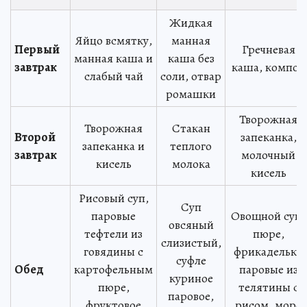
Жидкая
Яйцо всмятку,
манная
Первый
Гречневая
манная каша и
каша без
завтрак
каша, компот
слабый чай
соли, отвар
ромашки
Творожная
Творожная
Стакан
Второй
запеканка,
запеканка и
теплого
завтрак
молочный
кисель
молока
кисель
Рисовый суп,
Суп
паровые
Овощной суп-
овсяный
тефтели из
пюре,
слизистый,
говядины с
фрикадельки
суфле
Обед
картофельным
паровые из
куриное
пюре,
телятины с
паровое,
фруктовое
рисом, морс