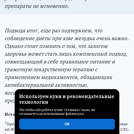
препараты не мгновенно.
Подводя итог, еще раз подчеркнем, что
соблюдение диеты при язве желудка очень важно.
Однако стоит помнить о том, что залогом
здоровья может стать лишь комплексный подход,
совмещающий в себе правильное питание и
грамотную лекарственную терапию с
применением медикаментов, обладающих
антибактериальной активностью,
восстанавливающих слизистую и
Используем куки и рекомендательные
предотвращающих рецидив.
технологии
Это чтобы сайт работал лучше. Оставаясь с нами, вы
Источники:
соглашаетесь на использование файлов куки.
1
Терехина М. С., Богданова Т. М. Диетотерапия в лечении заболеван
ОК
ий ЖКТ. Международный студенческий научный вестник. 2018. URL: