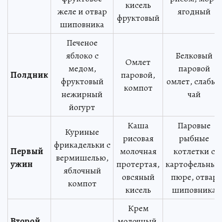
кисель
желе и отвар
ягодный
фруктовый
шиповника
Печеное
яблоко с
Белковый
Омлет
медом,
паровой
Полдник
паровой,
фруктовый
омлет, слабый
компот
нежирный
чай
йогурт
Каша
Паровые
Куриные
рисовая
рыбные
фрикадельки с
Первый
молочная
котлетки с
вермишелью,
ужин
протертая,
картофельны
яблочный
овсяный
пюре, отвар
компот
кисель
шиповника
Крем
Второй
молочный,