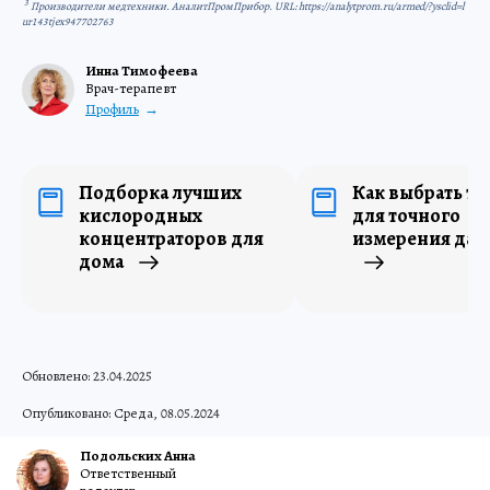
3
Производители медтехники. АналитПромПрибор. URL: https://analytprom.ru/armed/?ysclid=l
ur143tjex947702763
Инна Тимофеева
Врач-терапевт
Профиль
Подборка лучших
Как выбрать т
кислородных
для точного
концентраторов для
измерения дав
дома
Обновлено: 23.04.2025
Опубликовано: Среда, 08.05.2024
Подольских Анна
Ответственный