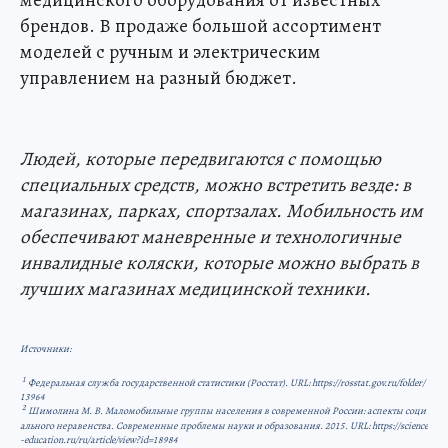
медицинского оборудования от известных
брендов. В продаже большой ассортимент
моделей с ручным и электрическим
управлением на разный бюджет.
Людей, которые передвигаются с помощью
специальных средств, можно встретить везде: в
магазинах, парках, спортзалах. Мобильность им
обеспечивают маневренные и технологичные
инвалидные коляски, которые можно выбрать в
лучших магазинах медицинской техники.
Источники:
1
Федеральная служба государственной статистики (Росстат). URL: https://rosstat.gov.ru/folder/
13964
2
Шимолина М. В. Маломобильные группы населения в современной России: аспекты соци
ального неравенства. Современные проблемы науки и образования. 2015. URL: https://science
-education.ru/ru/article/view?id=18984