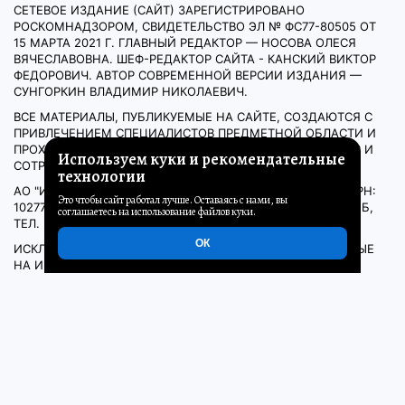
СЕТЕВОЕ ИЗДАНИЕ (САЙТ) ЗАРЕГИСТРИРОВАНО
РОСКОМНАДЗОРОМ, СВИДЕТЕЛЬСТВО ЭЛ № ФС77-80505 ОТ
15 МАРТА 2021 Г. ГЛАВНЫЙ РЕДАКТОР — НОСОВА ОЛЕСЯ
ВЯЧЕСЛАВОВНА. ШЕФ-РЕДАКТОР САЙТА - КАНСКИЙ ВИКТОР
ФЕДОРОВИЧ. АВТОР СОВРЕМЕННОЙ ВЕРСИИ ИЗДАНИЯ —
СУНГОРКИН ВЛАДИМИР НИКОЛАЕВИЧ.
ВСЕ МАТЕРИАЛЫ, ПУБЛИКУЕМЫЕ НА САЙТЕ, СОЗДАЮТСЯ С
ПРИВЛЕЧЕНИЕМ СПЕЦИАЛИСТОВ ПРЕДМЕТНОЙ ОБЛАСТИ И
ПРОХОДЯТ ДОПЕЧАТНУЮ ПРОВЕРКУ СИЛАМИ ЭКСПЕРТОВ И
Используем куки и рекомендательные
СОТРУДНИКОВ РЕДАКЦИИ.
технологии
АО "ИД "КОМСОМОЛЬСКАЯ ПРАВДА". ИНН: 7714037217 ОГРН:
Это чтобы сайт работал лучше. Оставаясь с нами, вы
1027739295781 127015, МОСКВА, НОВОДМИТРОВСКАЯ Д. 2Б,
соглашаетесь на использование файлов куки.
ТЕЛ. +7 (495) 777-02-82.
ОК
ИСКЛЮЧИТЕЛЬНЫЕ ПРАВА НА МАТЕРИАЛЫ, РАЗМЕЩЁННЫЕ
НА ИНТЕРНЕТ-САЙТЕ WWW.KP.RU, В СООТВЕТСТВИИ С
ЗАКОНОДАТЕЛЬСТВОМ РОССИЙСКОЙ ФЕДЕРАЦИИ ОБ ОХРАНЕ
РЕЗУЛЬТАТОВ ИНТЕЛЛЕКТУАЛЬНОЙ ДЕЯТЕЛЬНОСТИ
ПРИНАДЛЕЖАТ АО «ИЗДАТЕЛЬСКИЙ ДОМ «КОМСОМОЛЬСКАЯ
ПРАВДА», И НЕ ПОДЛЕЖАТ ИСПОЛЬЗОВАНИЮ ДРУГИМИ
ЛИЦАМИ В КАКОЙ БЫ ТО НИ БЫЛО ФОРМЕ БЕЗ
ПИСЬМЕННОГО РАЗРЕШЕНИЯ ПРАВООБЛАДАТЕЛЯ.
Всё о КП
Пользовательское соглашение