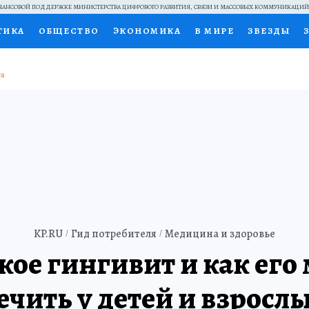
АНСОВОЙ ПОДДЕРЖКЕ МИНИСТЕРСТВА ЦИФРОВОГО РАЗВИТИЯ, СВЯЗИ И МАССОВЫХ КОММУНИКАЦИ
ТИКА
ОБЩЕСТВО
ЭКОНОМИКА
В МИРЕ
ЗВЕЗДЫ
НАЛЬНЫЕ ПРОЕКТЫ РОССИИ
ВЫБОР ЭКСПЕРТОВ
ДОК
ПЕЦПРОЕКТЫ
ПРЕСС-ЦЕНТР
ТЕЛЕВИЗОР
КОЛЛЕКЦИ
ТЫ
KP.RU
Гид потребителя
Медицина и здоровье
кое гингивит и как ег
ечить у детей и взросл