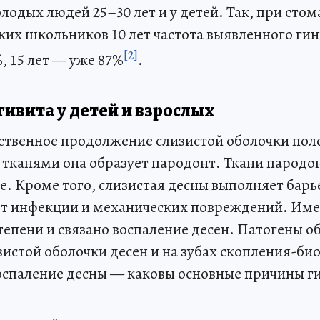
лодых людей 25–30 лет и у детей. Так, при сто
ких школьников 10 лет частота выявленного гин
[2]
%, 15 лет — уже 87%
.
ивита у детей и взрослых
ественное продолжение слизистой оболочки поло
тканями она образует пародонт. Ткани пародо
нке. Кроме того, слизистая десны выполняет ба
от инфекции и механических повреждений. Име
тепени и связано воспаление десен. Патогены о
истой оболочки десен и на зубах скопления-би
оспаление десны — каковы основные причины г