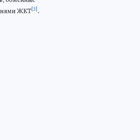
[3]
езнями ЖКТ
.