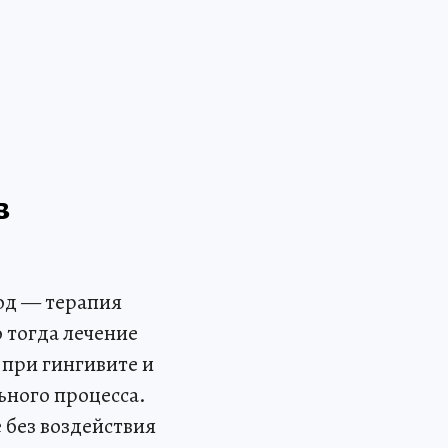
в
од — терапия
 тогда лечение
при гингивите и
ьного процесса.
 без воздействия