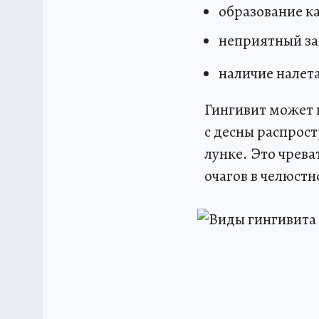
образование к
неприятный зап
наличие налета
Гингивит может 
с десны распрост
лунке. Это чрева
очагов в челюстн