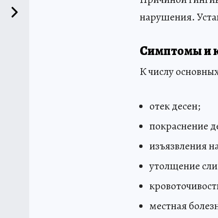
нарушения. Уста
Симптомы и к
К числу основны
отек десен;
покраснение д
изъязвления на
утолщение сли
кровоточивост
местная болез