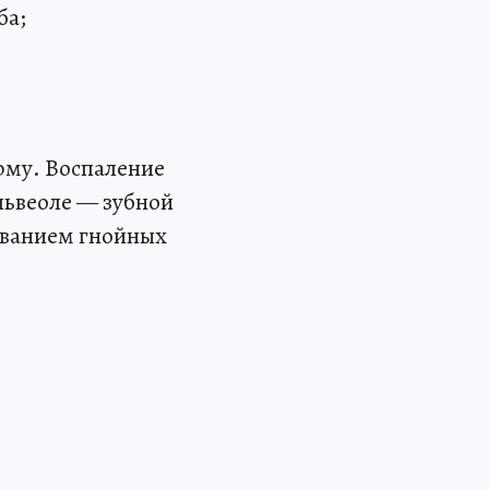
ба;
рму. Воспаление
львеоле — зубной
зованием гнойных