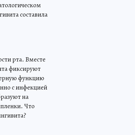
матологическом
гивита составила
сти рта. Вместе
нта фиксируют
рьерную функцию
нно с инфекцией
бразуют на
опленки. Что
ингивита?