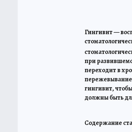
Гингивит — восп
стоматологическ
стоматологичес
при развившемся
переходит в хр
пережевывание 
гингивит, чтобы
должны быть для
Содержание ста