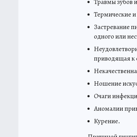
Травмы зубов и
Термические и
Застревание п
одного или нес
Неудовлетворит
приводящая к 
Некачественна
Ношение искус
Очаги инфекци
Аномалии прик
Курение.
Причиной гингив