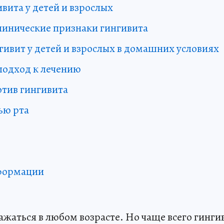
вита у детей и взрослых
инические признаки гингивита
гивит у детей и взрослых в домашних условиях
одход к лечению
тив гингивита
ью рта
формации
ажаться в любом возрасте. Но чаще всего гинги