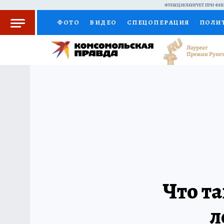
ФУНКЦИОНИРУЕТ ПРИ ФИН
ФОТО
ВИДЕО
СПЕЦОПЕРАЦИЯ
ПОЛИ
КОЛУМНИСТЫ
ПРОИСШЕСТВИЯ
НАЦИО
ЖЕНСКИЕ СЕКРЕТЫ
ПУТЕВОДИТЕЛЬ
С
РАДИО КП
РЕКЛАМА
КОНКУРСЫ И ТЕС
Что та
л