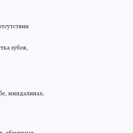
отсутствии
тка зубов,
бе, миндалинах.
в, обменные