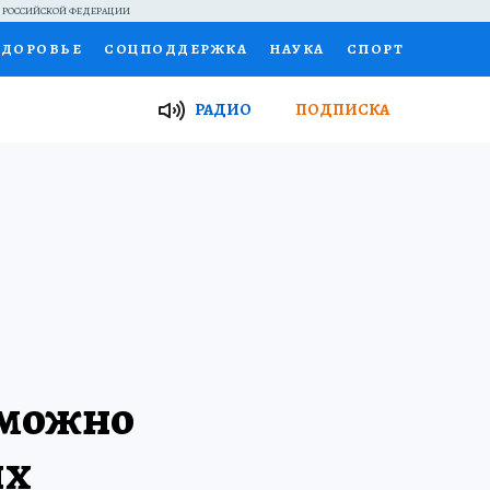
Й РОССИЙСКОЙ ФЕДЕРАЦИИ
ЗДОРОВЬЕ
СОЦПОДДЕРЖКА
НАУКА
СПОРТ
ТОР
ФИНАНСЫ
Я ЗНАЮ
СЕМЬЯ
РАДИО
ПОДПИСКА
И
РАБОТА У НАС
ГИД ПОТРЕБИТЕЛЯ
ВСЕ О КП
о можно
ых