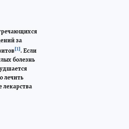
встречающихся
щений за
[1]
витов
. Если
слых болезнь
худшается
о лечить
е лекарства