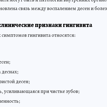
новлена связь между воспалением десен и бол
линические признаки гингивита
х симптомов гингивита относятся:
есен;
 деснах;
зистой десен;
ь, усиливающаяся при чистке зубов;
ненность;