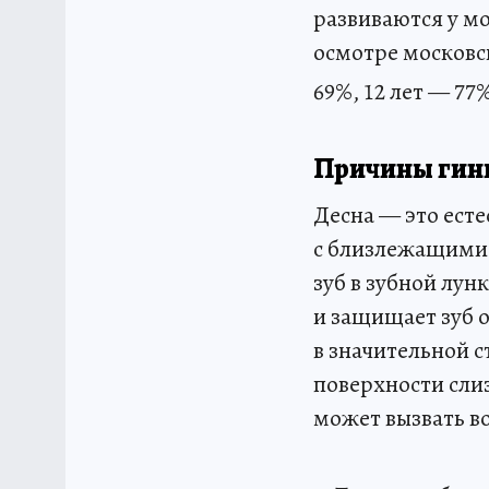
развиваются у мо
осмотре московс
69%, 12 лет — 77
Причины гинг
Десна — это ест
с близлежащими 
зуб в зубной лу
и защищает зуб 
в значительной с
поверхности слиз
может вызвать в