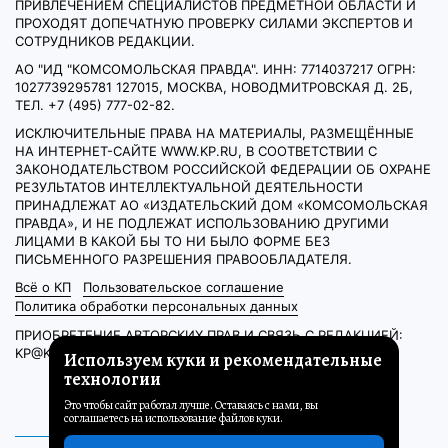
ПРИВЛЕЧЕНИЕМ СПЕЦИАЛИСТОВ ПРЕДМЕТНОЙ ОБЛАСТИ И
ПРОХОДЯТ ДОПЕЧАТНУЮ ПРОВЕРКУ СИЛАМИ ЭКСПЕРТОВ И
СОТРУДНИКОВ РЕДАКЦИИ.
АО "ИД "КОМСОМОЛЬСКАЯ ПРАВДА". ИНН: 7714037217 ОГРН:
1027739295781 127015, МОСКВА, НОВОДМИТРОВСКАЯ Д. 2Б,
ТЕЛ. +7 (495) 777-02-82.
ИСКЛЮЧИТЕЛЬНЫЕ ПРАВА НА МАТЕРИАЛЫ, РАЗМЕЩЁННЫЕ
НА ИНТЕРНЕТ-САЙТЕ WWW.KP.RU, В СООТВЕТСТВИИ С
ЗАКОНОДАТЕЛЬСТВОМ РОССИЙСКОЙ ФЕДЕРАЦИИ ОБ ОХРАНЕ
РЕЗУЛЬТАТОВ ИНТЕЛЛЕКТУАЛЬНОЙ ДЕЯТЕЛЬНОСТИ
ПРИНАДЛЕЖАТ АО «ИЗДАТЕЛЬСКИЙ ДОМ «КОМСОМОЛЬСКАЯ
ПРАВДА», И НЕ ПОДЛЕЖАТ ИСПОЛЬЗОВАНИЮ ДРУГИМИ
ЛИЦАМИ В КАКОЙ БЫ ТО НИ БЫЛО ФОРМЕ БЕЗ
ПИСЬМЕННОГО РАЗРЕШЕНИЯ ПРАВООБЛАДАТЕЛЯ.
Всё о КП
Пользовательское соглашение
Политика обработки персональных данных
ПРИОБРЕТЕНИЕ АВТОРСКИХ ПРАВ И СВЯЗЬ С РЕДАКЦИЕЙ:
KP@KP.RU
Используем куки и рекомендательные
технологии
Это чтобы сайт работал лучше. Оставаясь с нами, вы
соглашаетесь на использование файлов куки.