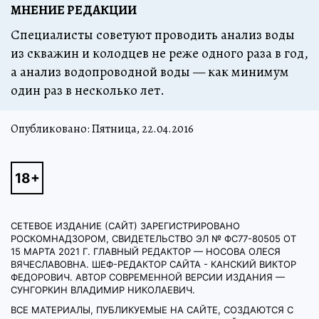
МНЕНИЕ РЕДАКЦИИ
Спе­ци­а­ли­с­ты со­ве­ту­ют про­во­дить ана­лиз во­ды
из сква­жин и ко­лод­цев не ре­же од­но­го ра­за в год,
а ана­лиз во­до­про­вод­ной во­ды — как ми­ни­мум
один раз в не­сколь­ко лет.
Опубликовано: Пятница, 22.04.2016
СЕТЕВОЕ ИЗДАНИЕ (САЙТ) ЗАРЕГИСТРИРОВАНО
РОСКОМНАДЗОРОМ, СВИДЕТЕЛЬСТВО ЭЛ № ФС77-80505 ОТ
15 МАРТА 2021 Г. ГЛАВНЫЙ РЕДАКТОР — НОСОВА ОЛЕСЯ
ВЯЧЕСЛАВОВНА. ШЕФ-РЕДАКТОР САЙТА - КАНСКИЙ ВИКТОР
ФЕДОРОВИЧ. АВТОР СОВРЕМЕННОЙ ВЕРСИИ ИЗДАНИЯ —
СУНГОРКИН ВЛАДИМИР НИКОЛАЕВИЧ.
ВСЕ МАТЕРИАЛЫ, ПУБЛИКУЕМЫЕ НА САЙТЕ, СОЗДАЮТСЯ С