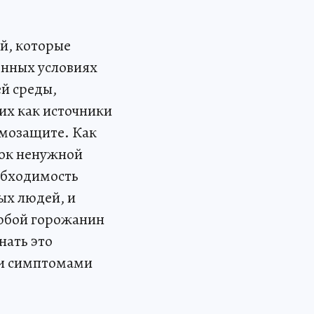
ей, которые
енных условиях
й среды,
их как источники
амозащите. Как
ток ненужной
обходимость
ых людей, и
Любой горожанин
нать это
ми симптомами