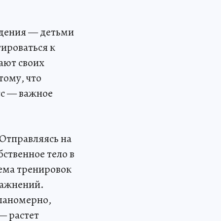
ждения — детьми
тироваться к
ают своих
тому, что
сс — важное
 Отправляясь на
ственное тело в
ема тренировок
ражнений.
планомерно,
 — растет