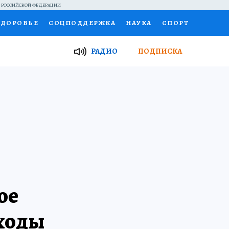
Й РОССИЙСКОЙ ФЕДЕРАЦИИ
ЗДОРОВЬЕ
СОЦПОДДЕРЖКА
НАУКА
СПОРТ
ТОР
ФИНАНСЫ
Я ЗНАЮ
СЕМЬЯ
РАДИО
ПОДПИСКА
И
РАБОТА У НАС
ГИД ПОТРЕБИТЕЛЯ
ВСЕ О КП
ое
ходы