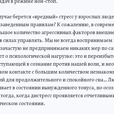
адач в режиме нон-стоп.
лучае берется «вредный» стресс у взрослых люд
 заведенным правилам? К сожалению, в соврем
ольшое количество агрессивных факторов внешне
в силах управлять. Мы не всегда воспринимаем 
у зачастую не предпринимаем никаких мер по с
ет о психологической нагрузке: это и переизбы
тупающей в сознание против нашей воли, и не
сном контакте с большим количеством незнаком
вий для продолжительного и спокойного сна… 
ает в состоянии вынужденного тонуса, но осоз
 тогда, когда дистресс проявляется отчетливы
ическом состоянии.