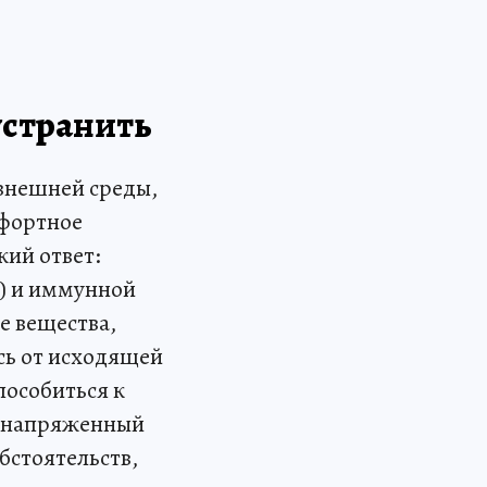
 устранить
внешней среды,
мфортное
кий ответ:
и) и иммунной
е вещества,
сь от исходящей
пособиться к
, напряженный
бстоятельств,