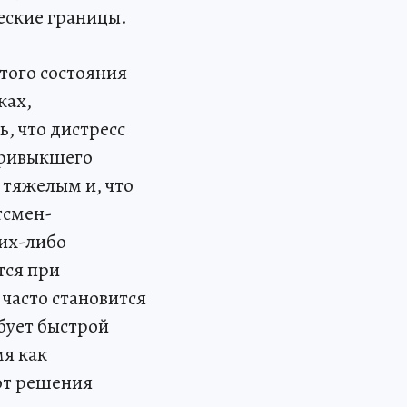
еские границы.
этого состояния
ках,
, что дистресс
 привыкшего
 тяжелым и, что
тсмен-
ких-либо
тся при
 часто становится
бует быстрой
мя как
от решения