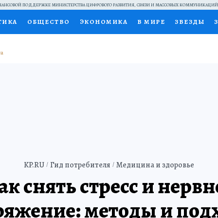
АНСОВОЙ ПОДДЕРЖКЕ МИНИСТЕРСТВА ЦИФРОВОГО РАЗВИТИЯ, СВЯЗИ И МАССОВЫХ КОММУНИКАЦИ
ТИКА
ОБЩЕСТВО
ЭКОНОМИКА
В МИРЕ
ЗВЕЗДЫ
НАЛЬНЫЕ ПРОЕКТЫ РОССИИ
ВЫБОР ЭКСПЕРТОВ
ДОК
ПЕЦПРОЕКТЫ
ПРЕСС-ЦЕНТР
ТЕЛЕВИЗОР
КОЛЛЕКЦИ
ТЫ
KP.RU
Гид потребителя
Медицина и здоровье
ак снять стресс и нервн
ряжение: методы и под