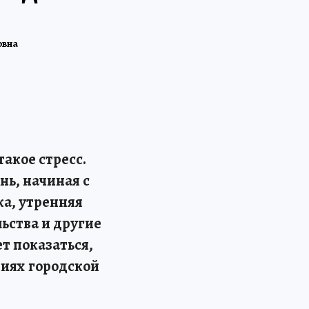
овна
акое стресс.
нь, начиная с
ка, утренняя
льства и другие
т показаться,
виях городской