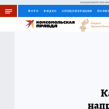
ФУНКЦИОНИРУЕТ ПРИ ФИН
ФОТО
ВИДЕО
СПЕЦОПЕРАЦИЯ
ПОЛИ
КОЛУМНИСТЫ
ПРОИСШЕСТВИЯ
НАЦИО
ЖЕНСКИЕ СЕКРЕТЫ
ПУТЕВОДИТЕЛЬ
С
РАДИО КП
РЕКЛАМА
КОНКУРСЫ И ТЕС
К
нап