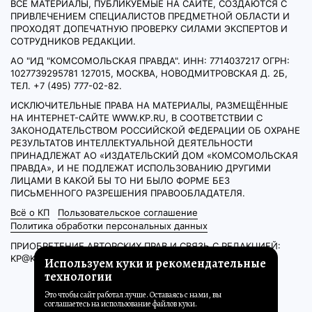
ВСЕ МАТЕРИАЛЫ, ПУБЛИКУЕМЫЕ НА САЙТЕ, СОЗДАЮТСЯ С
ПРИВЛЕЧЕНИЕМ СПЕЦИАЛИСТОВ ПРЕДМЕТНОЙ ОБЛАСТИ И
ПРОХОДЯТ ДОПЕЧАТНУЮ ПРОВЕРКУ СИЛАМИ ЭКСПЕРТОВ И
СОТРУДНИКОВ РЕДАКЦИИ.
АО "ИД "КОМСОМОЛЬСКАЯ ПРАВДА". ИНН: 7714037217 ОГРН:
1027739295781 127015, МОСКВА, НОВОДМИТРОВСКАЯ Д. 2Б,
ТЕЛ. +7 (495) 777-02-82.
ИСКЛЮЧИТЕЛЬНЫЕ ПРАВА НА МАТЕРИАЛЫ, РАЗМЕЩЁННЫЕ
НА ИНТЕРНЕТ-САЙТЕ WWW.KP.RU, В СООТВЕТСТВИИ С
ЗАКОНОДАТЕЛЬСТВОМ РОССИЙСКОЙ ФЕДЕРАЦИИ ОБ ОХРАНЕ
РЕЗУЛЬТАТОВ ИНТЕЛЛЕКТУАЛЬНОЙ ДЕЯТЕЛЬНОСТИ
ПРИНАДЛЕЖАТ АО «ИЗДАТЕЛЬСКИЙ ДОМ «КОМСОМОЛЬСКАЯ
ПРАВДА», И НЕ ПОДЛЕЖАТ ИСПОЛЬЗОВАНИЮ ДРУГИМИ
ЛИЦАМИ В КАКОЙ БЫ ТО НИ БЫЛО ФОРМЕ БЕЗ
ПИСЬМЕННОГО РАЗРЕШЕНИЯ ПРАВООБЛАДАТЕЛЯ.
Всё о КП
Пользовательское соглашение
Политика обработки персональных данных
ПРИОБРЕТЕНИЕ АВТОРСКИХ ПРАВ И СВЯЗЬ С РЕДАКЦИЕЙ:
KP@KP.RU
Используем куки и рекомендательные
технологии
Это чтобы сайт работал лучше. Оставаясь с нами, вы
соглашаетесь на использование файлов куки.