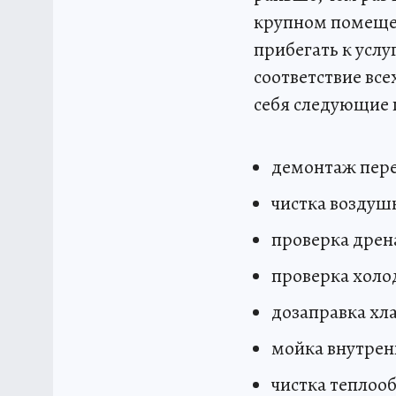
крупном помещен
прибегать к усл
соответствие вс
себя следующие 
демонтаж пере
чистка воздуш
проверка дрен
проверка холо
дозаправка хл
мойка внутрен
чистка теплоо