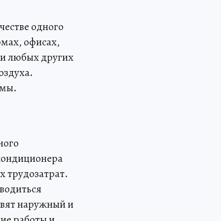
честве одного
омах, офисах,
 и любых других
оздуха.
емы.
ного
 кондиционера
х трудозатрат.
зводиться
вят наружный и
ие работы и