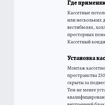
Где применяю
Кассетные потол
или нескольких д
вестибюлях, хол
просторных поме
Кассетный конди
Установка ка
Монтаж кассетно
пространства 25
скрыты за подве
Тем не менее ус
квалифицированн
внутренний блок