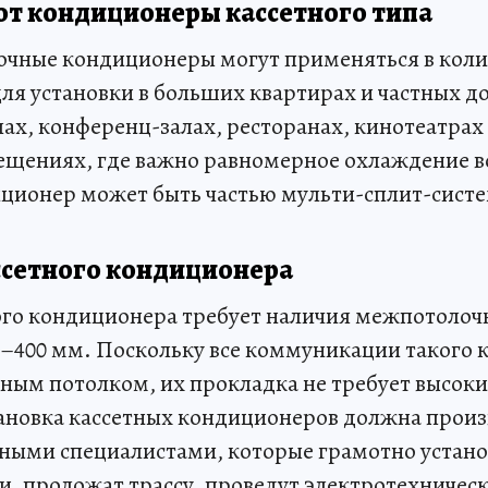
т кондиционеры кассетного типа
очные кондиционеры могут применяться в коли
ля установки в больших квартирах и частных д
лах, конференц-залах, ресторанах, кинотеатрах
щениях, где важно равномерное охлаждение в
ционер может быть частью мульти-сплит-сист
ссетного кондиционера
го кондиционера требует наличия межпотолоч
0–400 мм. Поскольку все коммуникации такого
сным потолком, их прокладка не требует высоки
тановка кассетных кондиционеров должна прои
ыми специалистами, которые грамотно устано
и, проложат трассу, проведут электротехническ