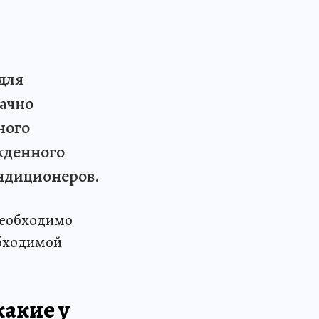
для
ачно
ного
жденного
ндиционеров.
необходимо
обходимой
какие у