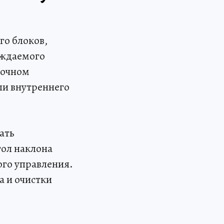
го блоков,
аждаемого
лочном
ли внутреннего
ать
ол наклона
го управления.
а и очистки