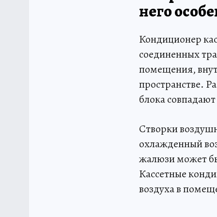
него особ
Кондиционер касс
соединенных тра
помещения, внут
пространстве. Р
блока совпадают
Створки воздушн
охлажденный воз
жалюзи может бы
Кассетные конди
воздуха в помещ