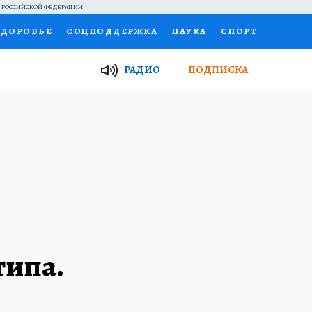
Й РОССИЙСКОЙ ФЕДЕРАЦИИ
ЗДОРОВЬЕ
СОЦПОДДЕРЖКА
НАУКА
СПОРТ
ТОР
ФИНАНСЫ
Я ЗНАЮ
СЕМЬЯ
РАДИО
ПОДПИСКА
И
РАБОТА У НАС
ГИД ПОТРЕБИТЕЛЯ
ВСЕ О КП
типа.