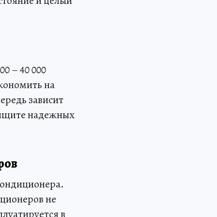
стояние и целый
0 – 40 000
экономить на
чередь зависит
 ищите надежных
ров
кондиционера.
ционеров не
плуатируется в