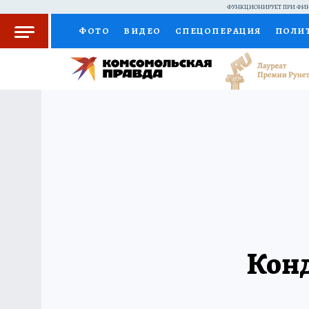
ФУНКЦИОНИРУЕТ ПРИ ФИН
ФОТО
ВИДЕО
СПЕЦОПЕРАЦИЯ
ПОЛИ
КОЛУМНИСТЫ
ПРОИСШЕСТВИЯ
НАЦИО
ЖЕНСКИЕ СЕКРЕТЫ
ПУТЕВОДИТЕЛЬ
С
РАДИО КП
РЕКЛАМА
КОНКУРСЫ И ТЕС
Конд