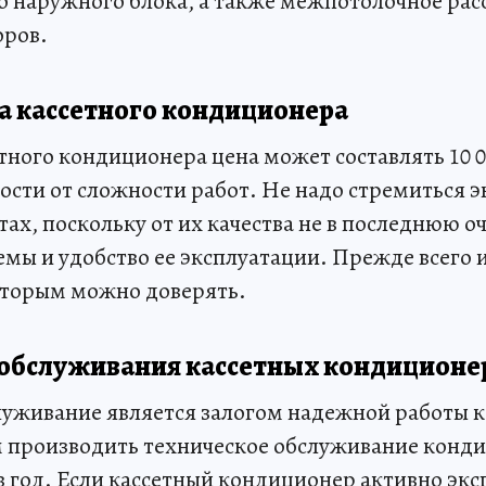
до наружного блока, а также межпотолочное рас
оров.
 кассетного кондиционера
ного кондиционера цена может составлять 10 00
ости от сложности работ. Не надо стремиться 
х, поскольку от их качества не в последнюю о
емы и удобство ее эксплуатации. Прежде всего
оторым можно доверять.
 обслуживания кассетных кондиционе
луживание является залогом надежной работы 
производить техническое обслуживание конди
в год. Если кассетный кондиционер активно экс