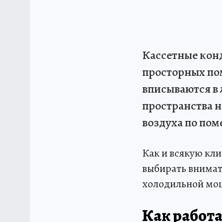
Кассетные кон
просторных по
вписываются в 
пространства н
воздуха по по
Как и всякую кл
выбирать внимат
холодильной мо
Как работа