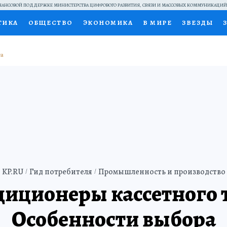
АНСОВОЙ ПОДДЕРЖКЕ МИНИСТЕРСТВА ЦИФРОВОГО РАЗВИТИЯ, СВЯЗИ И МАССОВЫХ КОММУНИКАЦИ
ТИКА
ОБЩЕСТВО
ЭКОНОМИКА
В МИРЕ
ЗВЕЗДЫ
НАЛЬНЫЕ ПРОЕКТЫ РОССИИ
ВЫБОР ЭКСПЕРТОВ
ДОК
ПЕЦПРОЕКТЫ
ПРЕСС-ЦЕНТР
ТЕЛЕВИЗОР
КОЛЛЕКЦИ
ТЫ
KP.RU
Гид потребителя
Промышленность и производство
иционеры кассетного 
Особенности выбора