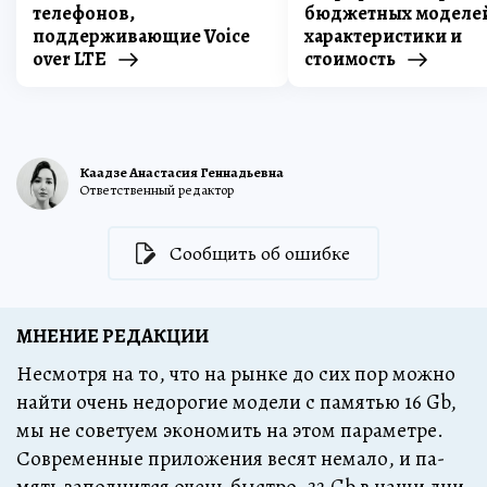
телефонов,
бюджетных моделей
поддерживающие Voice
характеристики и
over LTE
стоимость
Каадзе Анастасия Геннадьевна
Ответственный редактор
Сообщить об ошибке
МНЕНИЕ РЕДАКЦИИ
Не­смот­ря на то, что на рын­ке до сих пор мож­но
най­ти очень не­до­ро­гие мо­де­ли с па­мятью 16 Gb,
мы не со­ве­ту­ем эко­но­мить на этом па­ра­мет­ре.
Со­вре­мен­ные при­ло­же­ния ве­сят не­ма­ло, и па­
мять за­пол­нит­ся очень быст­ро. 32 Gb в на­ши дни