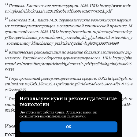
13
Псориаз. Клинические рекомендации. 2020. URL: https://www.rodv.
ru/upload/iblock/aa2/aa20a2fc65b13df3899140167777092d.pdf
14
Белоусова Т.А., Каиль М.В. Терапевтические возможности наружн
ых глюкокортикостероидов в современной клинической практике. М
едицинский совет. 2020. URL: https://remedium.ru/doctor/dermatolog
y/Terapevticheskie_vozmozhnosti_naruzhnykh_glyukokortikosteroidov_v
_sovremennoy_klinicheskoy_praktike/?ysclid=lagl609q85857484869
15
Клинические рекомендации по ведению больных атопическим дер
матитом. Российское общество дерматовенерологов. URL: https://pha
rmstd.ru/news3files/atopiticheskij_dermatit.pdf?ysclid=lagnhdy1xs6536
56555
16
Государственный реестр лекарственных средств. URL: https://grls.ro
sminzdrav.ru/Grls_View_v2.aspx?routingGuid=964d1e62-24ce-4fc1-9332-4
e37ce4ad855
17
Используем куки и рекомендательные
Государственный реестр лекарственных средств. URL: https://grls.ro
технологии
sminzdrav.ru/Grls_View_v2.aspx?routingGuid=99fe551e-c5dc-433f-ad15-
95af4260836f
Это чтобы сайт работал лучше. Оставаясь с нами, вы
соглашаетесь на использование файлов куки.
Имеются противопоказания. Необходимо
ОК
получить консультацию специалиста.