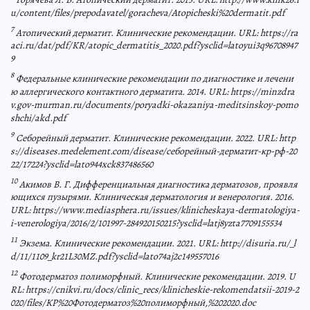
u/content/files/prepodavatel/goracheva/Atopicheski%20dermatit.pdf
7
Атопический дерматит. Клинические рекомендации. URL: https://ra
aci.ru/dat/pdf/KR/atopic_dermatitis_2020.pdf?ysclid=latoyui3q96708947
9
8
Федеральные клинические рекомендации по диагностике и лечени
ю аллергического контактного дерматита. 2014. URL: https://minzdra
v.gov-murman.ru/documents/poryadki-okazaniya-meditsinskoy-pomo
shchi/akd.pdf
9
Себорейный дерматит. Клинические рекомендации. 2022. URL: http
s://diseases.medelement.com/disease/себорейный-дерматит-кр-рф-20
22/17224?ysclid=lato944xck837486560
10
Акимов В. Г. Дифференциальная диагностика дерматозов, проявля
ющихся пузырями. Клиническая дерматология и венерология. 2016.
URL: https://www.mediasphera.ru/issues/klinicheskaya-dermatologiya-
i-venerologiya/2016/2/101997-284920150215?ysclid=latj8yzta7709155534
11
Экзема. Клинические рекомендации. 2021. URL: http://disuria.ru/_l
d/11/1109_kr21L30MZ.pdf?ysclid=lato74aj2c149557016
12
Фотодерматоз полиморфный. Клинические рекомендации. 2019. U
RL: https://cnikvi.ru/docs/clinic_recs/klinicheskie-rekomendatsii-2019-2
020/files/КР%20Фотодерматоз%20полиморфный,%202020.doc