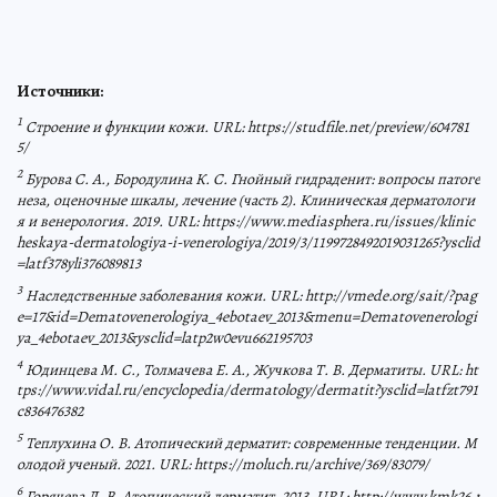
Источники:
1
Строение и функции кожи. URL: https://studfile.net/preview/604781
5/
2
Бурова С. А., Бородулина К. С. Гнойный гидраденит: вопросы патоге
неза, оценочные шкалы, лечение (часть 2). Клиническая дерматологи
я и венерология. 2019. URL: https://www.mediasphera.ru/issues/klinic
heskaya-dermatologiya-i-venerologiya/2019/3/1199728492019031265?ysclid
=latf378yli376089813
3
Наследственные заболевания кожи. URL: http://vmede.org/sait/?pag
e=17&id=Dematovenerologiya_4ebotaev_2013&menu=Dematovenerologi
ya_4ebotaev_2013&ysclid=latp2w0evu662195703
4
Юдинцева М. С., Толмачева Е. А., Жучкова Т. В. Дерматиты. URL: ht
tps://www.vidal.ru/encyclopedia/dermatology/dermatit?ysclid=latfzt791
c836476382
5
Теплухина О. В. Атопический дерматит: современные тенденции. М
олодой ученый. 2021. URL: https://moluch.ru/archive/369/83079/
6
Горячева Л. В. Атопический дерматит. 2013. URL: http://www.kmk26.r