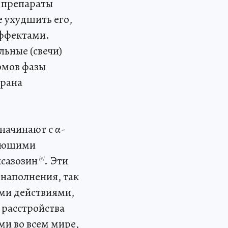
 препараты
е ухудшить его,
эффектами.
льные (свечи)
омов фазы
брана
начинают с α-
вующими
ксазозин
. Эти
[4]
наполнения, так
ми действиями,
 расстройства
ми во всем мире,