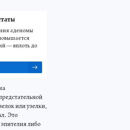
статы
ения аденомы
повышается
ий — вплоть до
ма
 предстательной
зелок или узелки,
л. Это
 эпителия либо