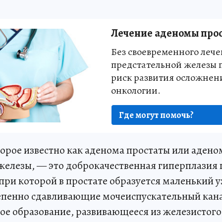
Лечение аденомы про
Без своевременного леч
предстательной железы 
риск развития осложнен
онкологии.
Где могут помочь?
торое известно как аденома простаты или адено
железы, — это доброкачественная гиперплазия
ри которой в простате образуется маленький у
епенно сдавливающие мочеиспускательный кана
ое образование, развивающееся из железистого