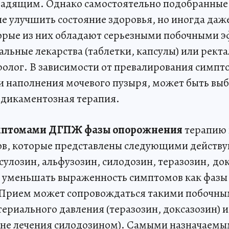
щадящим. Однако самостоятельно подобранные
не улучшить состояние здоровья, но иногда даж
орые из них обладают серьезными побочными 
льные лекарства (таблетки, капсулы) или ректа
ролог. В зависимости от превалирования симпт
 наполнения мочевого пузыря, может быть вы
дикаментозная терапия.
мптомами ДГПЖ фазы опорожнения
терапию 
ов, которые представлены следующими дейст
улозин, альфузозин, силодозин, теразозин, до
 уменьшать выраженность симптомов как фазы 
 Прием может сопровождаться такими побочны
ериального давления (теразозин, доксазозин) и
оне лечения силодозином). Самыми назначаемы