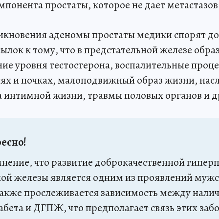
мпонента простаты, которое не дает метастазов
икновения аденомы простаты медики спорят до 
ылок к тому, что в предстательной железе обра
ие уровня тестостерона, воспалительные проце
ях и почках, малоподвижный образ жизни, насл
 интимной жизни, травмы половых органов и д
ресно!
нение, что развитие доброкачественной гипер
ой железы является одним из проявлений муж
Также прослеживается зависимость между нали
абета и ДГПЖ, что предполагает связь этих заб