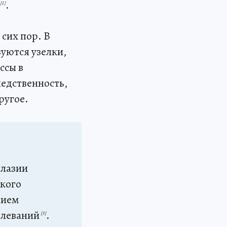
.
[1]
сих пор. В
зуются узелки,
ссы в
едственность,
ругое.
плазии
ского
чием
олеваний
.
[3]