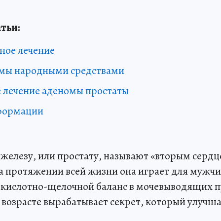
тьи:
ное лечение
омы народными средствами
 лечение аденомы простаты
формации
железу, или простату, называют «вторым сер
На протяжении всей жизни она играет для мужч
а кислотно-щелочной баланс в мочевыводящих пу
возрасте вырабатывает секрет, который улучш