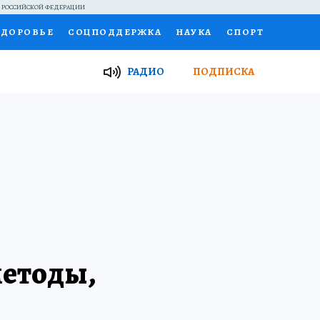
Й РОССИЙСКОЙ ФЕДЕРАЦИИ
ЗДОРОВЬЕ
СОЦПОДДЕРЖКА
НАУКА
СПОРТ
ТОР
ФИНАНСЫ
Я ЗНАЮ
СЕМЬЯ
РАДИО
ПОДПИСКА
И
РАБОТА У НАС
ГИД ПОТРЕБИТЕЛЯ
ВСЕ О КП
методы,