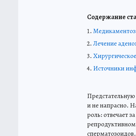
Содержание ста
Медикаментоз
Лечение аден
Хирургическое
Источники ин
Предстательную 
и не напрасно. 
роль: отвечает з
репродуктивном 
сперматозоидов.