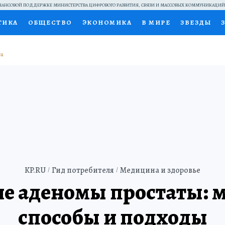
АНСОВОЙ ПОДДЕРЖКЕ МИНИСТЕРСТВА ЦИФРОВОГО РАЗВИТИЯ, СВЯЗИ И МАССОВЫХ КОММУНИКАЦИ
ТИКА
ОБЩЕСТВО
ЭКОНОМИКА
В МИРЕ
ЗВЕЗДЫ
НАЛЬНЫЕ ПРОЕКТЫ РОССИИ
ВЫБОР ЭКСПЕРТОВ
ДОК
ПЕЦПРОЕКТЫ
ПРЕСС-ЦЕНТР
ТЕЛЕВИЗОР
КОЛЛЕКЦИ
ТЫ
KP.RU
Гид потребителя
Медицина и здоровье
е аденомы простаты: 
способы и подходы