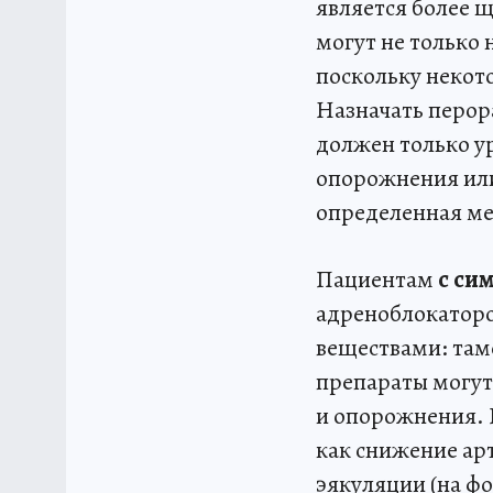
является более 
могут не только 
поскольку некот
Назначать перора
должен только у
опорожнения или
определенная ме
Пациентам
с си
адреноблокатор
веществами: тамс
препараты могут
и опорожнения.
как снижение арт
эякуляции (на ф