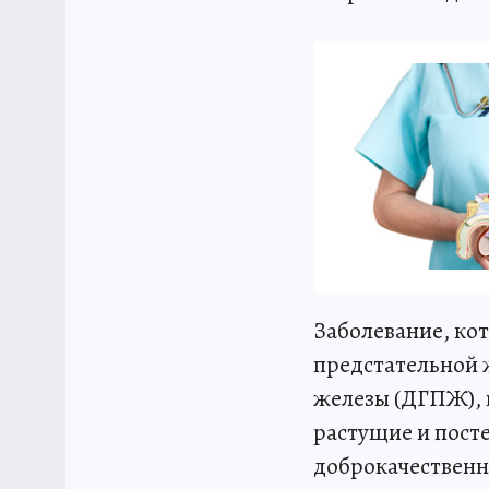
Заболевание, ко
предстательной 
железы (ДГПЖ), п
растущие и пост
доброкачественн