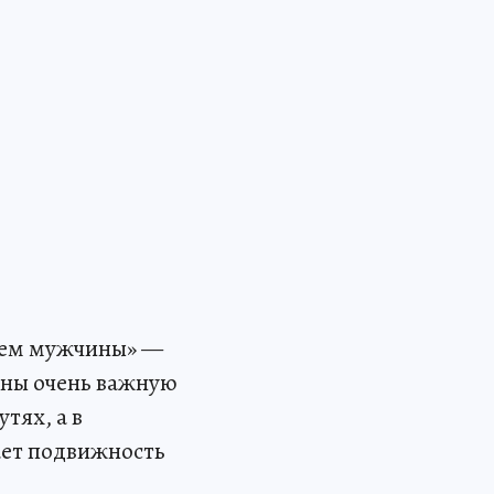
дцем мужчины» —
ины очень важную
тях, а в
ает подвижность