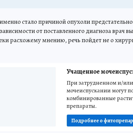
 именно стало причиной опухоли предстательн
 зависимости от поставленного диагноза врач в
реки расхожему мнению, речь пойдет не о хиру
Учащенное мочеиспус
При затрудненном и/ил
мочеиспускании могут п
комбинированные расти
препараты.
Подробнее о фитопрепар