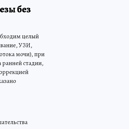
езы без
еобходим целый
ование, УЗИ,
отока мочи), при
 ранней стадии,
коррекцией
казано
шательства