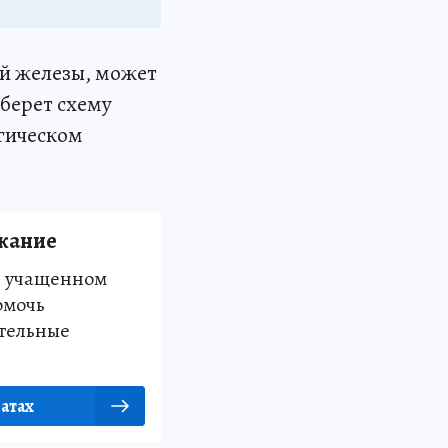
ой железы, может
ыберет схему
ргическом
кание
и учащенном
омочь
тельные
атах