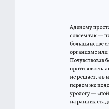
Аденому проста
совсем так — п
большинстве с
организме или 
Почувствовав б
противовоспал
не решает, а в
первом же подо
урологу — «пой
на ранних стад