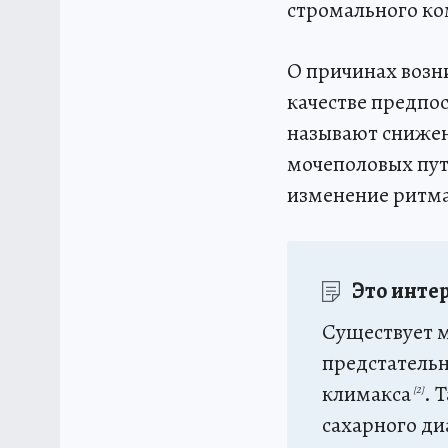
стромального ко
О причинах возн
качестве предпос
называют снижен
мочеполовых пут
изменение ритма
Это инте
Существует м
предстательн
климакса
. 
[2]
сахарного ди