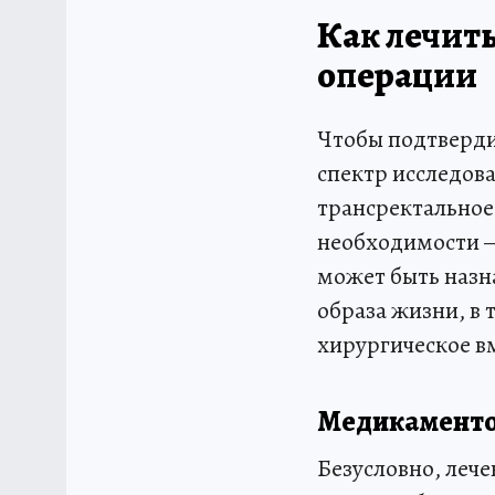
Как лечит
операции
Чтобы подтверди
спектр исследова
трансректальное
необходимости —
может быть назн
образа жизни, в
хирургическое в
Медикаменто
Безусловно, леч