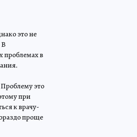
нако это не
 В
х проблемах в
мания.
 Проблему это
оэтому при
ься к врачу-
гораздо проще