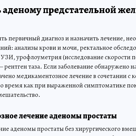
ь аденому предстательной жел
ть первичный диагноз и назначить лечение, н
ний: анализы крови и мочи, ректальное обслед
 УЗИ, урофлоуметрия (исследование скорости п
 рентген таза. Если заболевание обнаружено на
ачено медикаментозное лечение в сочетании с 
 то время как при выраженной симптоматике по
мешательство.
зное лечение аденомы простаты
ение аденомы простаты без хирургического вме