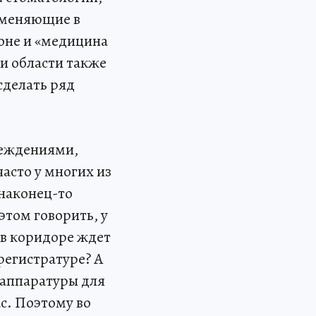
именяющие в
роне и «медицина
и области также
сделать ряд
реждениями,
асто у многих из
 наконец-то
этом говорить, у
 в коридоре ждет
регистратуре? А
 аппаратуры для
с. Поэтому во