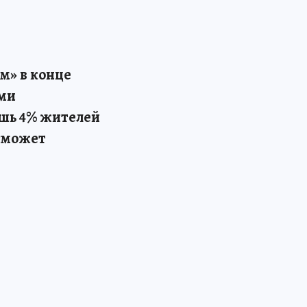
м» в конце
ыми
ишь 4% жителей
 сможет