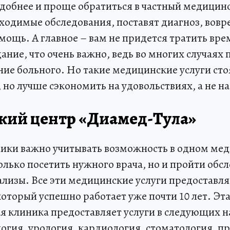
удобнее и проще обратиться в частный медицин
бходимые обследования, поставят диагноз, вов
ощь. А главное – вам не придется тратить вре
ание, что очень важно, ведь во многих случаях
ие больного. Но такие медицинские услуги стоя
, но лучше сэкономить на удовольствиях, а не на
ий центр «Диамед-Тула»
ики важно учитывать возможность в одном ме
лько посетить нужного врача, но и пройти обсл
лизы. Все эти медицинские услуги предоставля
оторый успешно работает уже почти 10 лет. Эт
 клиника предоставляет услуги в следующих н
логия, урология, кардиология, стоматология, 