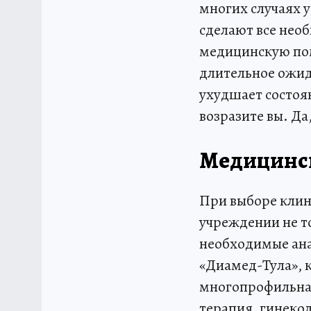
многих случаях 
сделают все нео
медицинскую пом
длительное ожид
ухудшает состоян
возразите вы. Да
Медицинск
При выборе клин
учреждении не то
необходимые ана
«Диамед-Тула», к
многопрофильная
терапия, гинеко