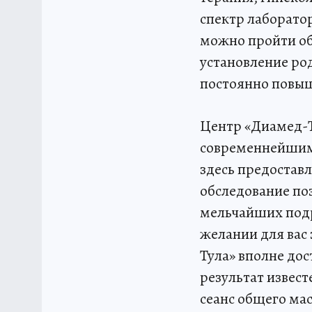
спектр лаборатор
можно пройти об
установление ро
постоянно повыш
Центр «Диамед-Т
современнейшим
здесь предостав
обследование по
мельчайших подр
желании для вас
Тула» вполне дос
результат извест
сеанс общего мас