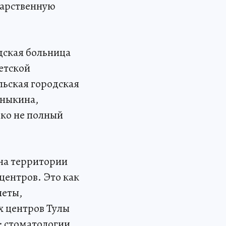
дарственную
дская больница
детской
льская городская
аныкина,
еко не полный
на территории
центров. Это как
неты,
х центров Тулы
: стоматологии,