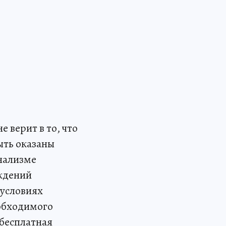
 верит в то, что
ыть оказаны
онализме
ждений
 условиях
еобходимого
 бесплатная