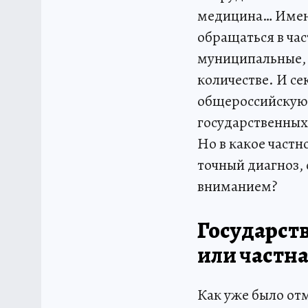
медицина… Именн
обращаться в час
муниципальные, 
количестве. И се
общероссийскую 
государственных
Но в какое част
точный диагноз,
вниманием?
Государст
или частн
Как уже было от