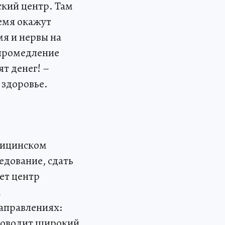
ский центр. Там
ремя окажут
мя и нервы на
 промедление
т денег! –
 здоровье.
дицинском
едование, сдать
ет центр
а
аправлениях:
проводит широкий