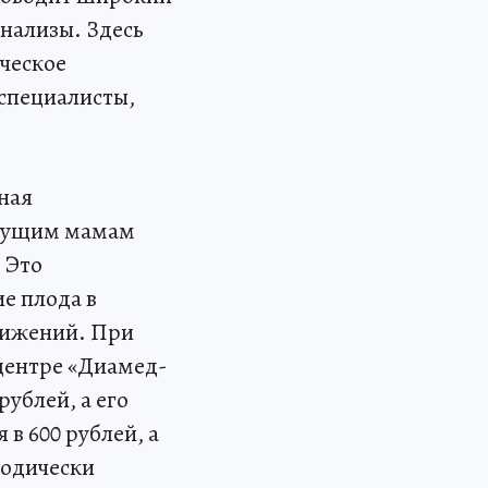
анализы. Здесь
ческое
специалисты,
ная
дущим мамам
 Это
е плода в
вижений. При
центре «Диамед-
рублей, а его
в 600 рублей, а
иодически