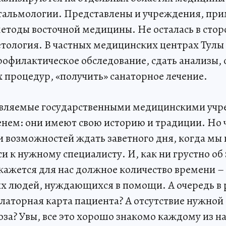
тальмологии. Представлены и учреждения, пр
методы восточной медицины. Не осталась в сто
етология. В частных медицинских центрах Тулы 
офилактическое обследование, сдать анализы, 
 процедур, «получить» санаторное лечение.
тавляемые государственными медицинскими уч
нем: они имеют свою историю и традиции. Но ч
и возможностей ждать заветного дня, когда мы
и к нужному специалисту. И, как ни грустно об 
окажется для нас должное количество времени –
х людей, нуждающихся в помощи. А очередь в 
латорная карта пациента? А отсутствие нужной
за? Увы, все это хорошо знакомо каждому из на