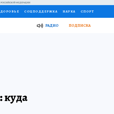
Й РОССИЙСКОЙ ФЕДЕРАЦИИ
ЗДОРОВЬЕ
СОЦПОДДЕРЖКА
НАУКА
СПОРТ
ТОР
ФИНАНСЫ
Я ЗНАЮ
СЕМЬЯ
РАДИО
ПОДПИСКА
И
РАБОТА У НАС
ГИД ПОТРЕБИТЕЛЯ
ВСЕ О КП
: куда