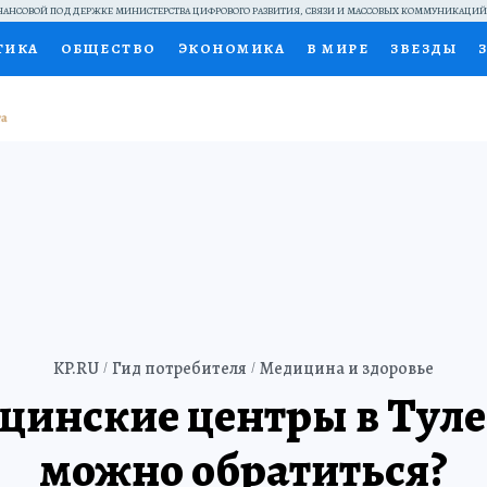
АНСОВОЙ ПОДДЕРЖКЕ МИНИСТЕРСТВА ЦИФРОВОГО РАЗВИТИЯ, СВЯЗИ И МАССОВЫХ КОММУНИКАЦИ
ТИКА
ОБЩЕСТВО
ЭКОНОМИКА
В МИРЕ
ЗВЕЗДЫ
НАЛЬНЫЕ ПРОЕКТЫ РОССИИ
ВЫБОР ЭКСПЕРТОВ
ДОК
ПЕЦПРОЕКТЫ
ПРЕСС-ЦЕНТР
ТЕЛЕВИЗОР
КОЛЛЕКЦИ
ТЫ
KP.RU
Гид потребителя
Медицина и здоровье
инские центры в Туле
можно обратиться?