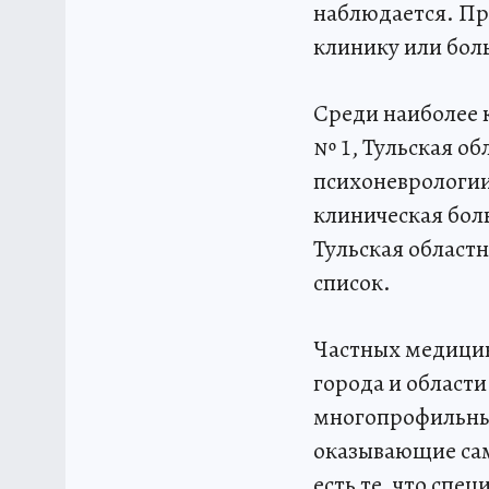
наблюдается. Пр
клинику или боль
Среди наиболее 
№ 1, Тульская об
психоневрологии
клиническая бол
Тульская областн
список.
Частных медицин
города и области
многопрофильные
оказывающие сам
есть те, что спе