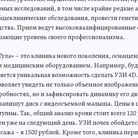
ных исследований, в том числе крайне редкие 
щеклинические обследования, провести генети
дства. Прием ведут высококвалифицированные 
ающие уровень своего профессионализма.
ула» – это клиника нового поколения, оснащен
 медицинским оборудованием. Например, бу
ляется уникальная возможность сделать УЗИ 4D.
зволяет увидеть не только объемное изображени
обностях, но и зафиксировать динамику его д
 запишут диск с видеосъемкой малыша. Цены в 
тупны. Так, общий анализ крови стоит всего 120 
ен уже на следующий день. УЗИ почек обойдется 
сажа – в 1500 рублей. Кроме того, клиника пер