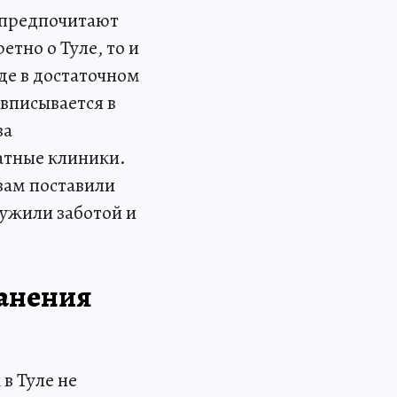
 предпочитают
тно о Туле, то и
де в достаточном
 вписывается в
ва
атные клиники.
вам поставили
ужили заботой и
ранения
в Туле не