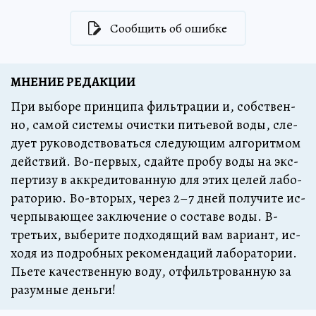
Сообщить об ошибке
МНЕНИЕ РЕДАКЦИИ
При вы­бо­ре прин­ци­па филь­тра­ции и, собст­вен­
но, са­мой сис­те­мы очист­ки пить­е­вой во­ды, сле­
ду­ет ру­ко­водст­во­вать­ся сле­ду­ю­щим ал­го­рит­мом
дейст­вий. Во-пер­вых, сдай­те про­бу во­ды на экс­
пер­ти­зу в ак­к­ре­ди­то­ван­ную для этих це­лей ла­бо­
ра­то­рию. Во-вто­рых, че­рез 2–7 дней по­лу­чи­те ис­
чер­пы­ва­ю­щее за­клю­че­ние о со­ста­ве во­ды. В-
треть­их, вы­бе­ри­те под­хо­дя­щий вам ва­ри­ант, ис­
хо­дя из под­роб­ных ре­ко­мен­да­ций ла­бо­ра­то­рии.
Пье­те ка­чест­вен­ную во­ду, от­филь­тро­ван­ную за
ра­зум­ные день­ги!