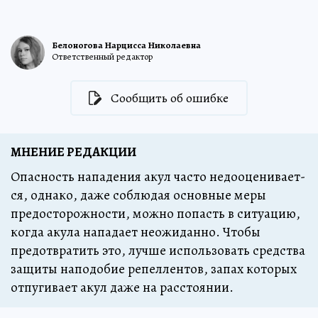
Белоногова Нарцисса Николаевна
Ответственный редактор
Сообщить об ошибке
МНЕНИЕ РЕДАКЦИИ
Опас­ность на­па­де­ния акул час­то не­до­оце­ни­ва­ет­
ся, од­на­ко, да­же со­блю­дая ос­нов­ные ме­ры
предо­сто­рож­нос­ти, мож­но по­пасть в си­ту­а­цию,
ког­да аку­ла на­па­да­ет не­ожи­дан­но. Что­бы
предот­вра­тить это, луч­ше ис­поль­зо­вать средст­ва
за­щи­ты на­по­до­бие ре­пел­лен­тов, за­пах ко­то­рых
от­пу­ги­ва­ет акул да­же на рас­сто­я­нии.